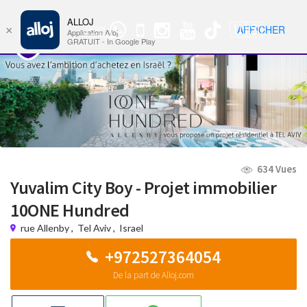
ALLOJ
MENU
🇺🇸
AFFICHER
×
Groupe
Nav
Application Alloj
WhatsApp
GRATUIT - In Google Play
634 Vues
Yuvalim City Boy - Projet immobilier
10ONE Hundred
rue Allenby
,
Tel Aviv
,
Israel
+972527364054
De la part de Alloj.com