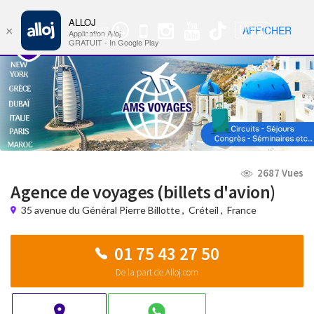
ALLOJ
MENU
🇺🇸
AFFICHER
×
Groupe
Nav
Application Alloj
WhatsApp
GRATUIT - In Google Play
2687 Vues
Agence de voyages (billets d'avion)
35 avenue du Général Pierre Billotte
,
Créteil
,
France
01 75 43 27 50
De la part de Alloj.com