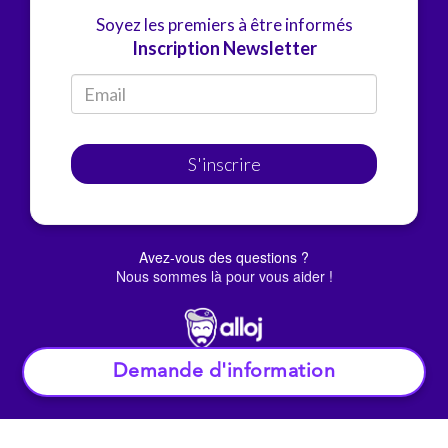
Soyez les premiers à être informés
Inscription Newsletter
S'inscrire
Avez-vous des questions ?
Nous sommes là pour vous aider !
Demande d'information
© Alloj.
2022 Tous droits réservés