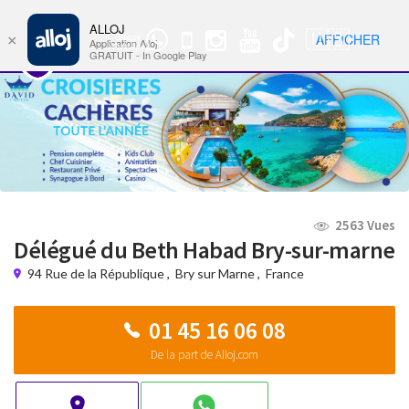
ALLOJ
MENU
🇺🇸
AFFICHER
×
Groupe
Nav
Application Alloj
WhatsApp
GRATUIT - In Google Play
2563 Vues
Délégué du Beth Habad Bry-sur-marne
94 Rue de la République
,
Bry sur Marne
,
France
01 45 16 06 08
De la part de Alloj.com