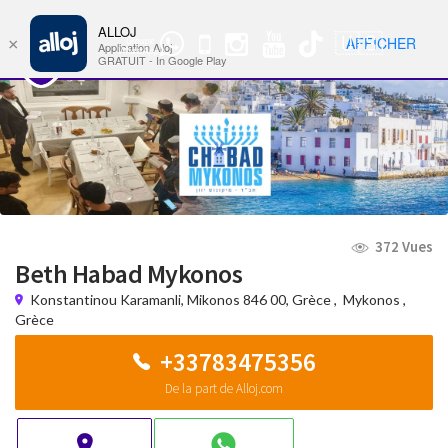
ALLOJ
MENU
🇺🇸
AFFICHER
×
Groupe
Nav
Application Alloj
WhatsApp
GRATUIT - In Google Play
372 Vues
Beth Habad Mykonos
Konstantinou Karamanli, Mikonos 846 00, Grèce
,
Mykonos
,
Grèce
+33783475356
De la part de Alloj.com