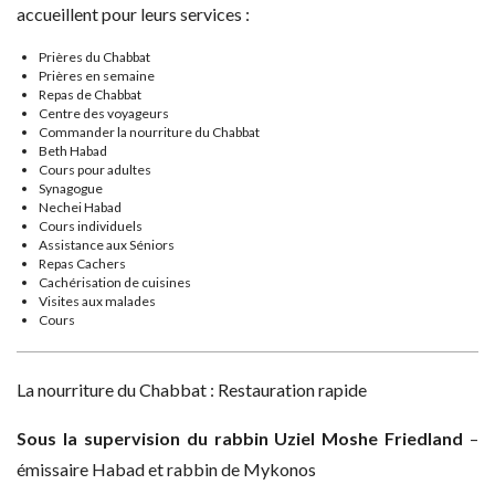
accueillent pour leurs services :
Prières du Chabbat
Prières en semaine
Repas de Chabbat
Centre des voyageurs
Commander la nourriture du Chabbat
Beth Habad
Cours pour adultes
Synagogue
Nechei Habad
Cours individuels
Assistance aux Séniors
Repas Cachers
Cachérisation de cuisines
Visites aux malades
Cours
La nourriture du Chabbat : Restauration rapide
Sous la supervision du rabbin Uziel Moshe Friedland
–
émissaire Habad et rabbin de Mykonos