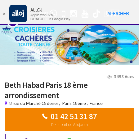
ALLOJ
MENU
🇺🇸
AFFICHER
×
Groupe
Nav
Application Alloj
WhatsApp
GRATUIT - In Google Play
3498 Vues
Beth Habad Paris 18 ème
arrondissement
8 rue du Marché Ordener
,
Paris 18ème
,
France
01 42 51 31 87
De la part de Alloj.com