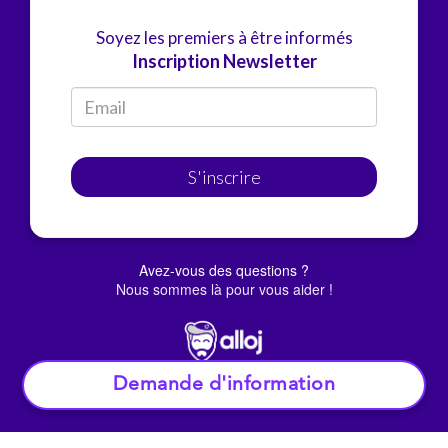
Soyez les premiers à être informés
Inscription Newsletter
S'inscrire
Avez-vous des questions ?
Nous sommes là pour vous aider !
Demande d'information
© Alloj.
2022 Tous droits réservés