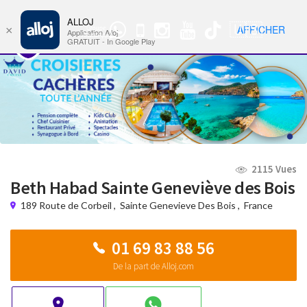
ALLOJ
MENU
🇺🇸
AFFICHER
×
Groupe
Nav
Application Alloj
WhatsApp
GRATUIT - In Google Play
2115 Vues
Beth Habad Sainte Geneviève des Bois
189 Route de Corbeil
,
Sainte Genevieve Des Bois
,
France
01 69 83 88 56
De la part de Alloj.com