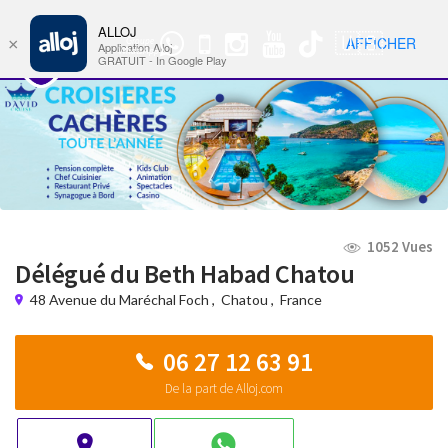
ALLOJ
MENU
🇺🇸
AFFICHER
×
Groupe
Nav
Application Alloj
WhatsApp
GRATUIT - In Google Play
1052 Vues
Délégué du Beth Habad Chatou
48 Avenue du Maréchal Foch
,
Chatou
,
France
06 27 12 63 91
De la part de Alloj.com