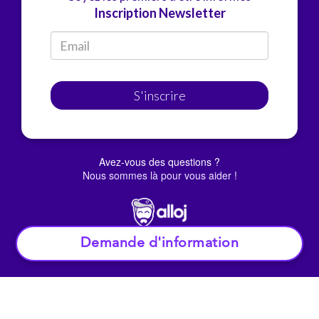
Inscription Newsletter
S'inscrire
Avez-vous des questions ?
Nous sommes là pour vous aider !
Demande d'information
© Alloj.
2022 Tous droits réservés