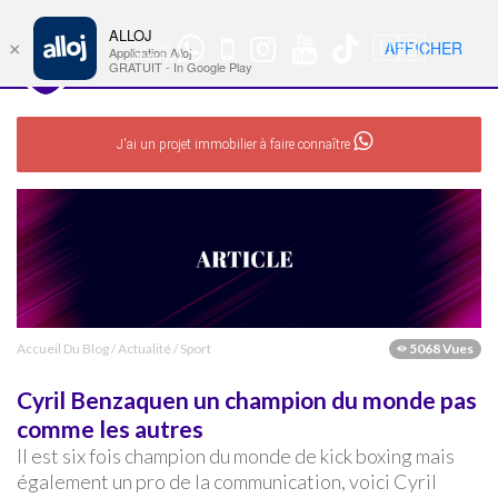
ALLOJ
MENU
🇺🇸
AFFICHER
×
Chat
Nav
Application Alloj
WhatsApp
GRATUIT - In Google Play
J'ai un projet immobilier à faire connaître
Accueil Du Blog
/
Actualité
/
Sport
5068 Vues
Cyril Benzaquen un champion du monde pas
comme les autres
Il est six fois champion du monde de kick boxing mais
également un pro de la communication, voici Cyril