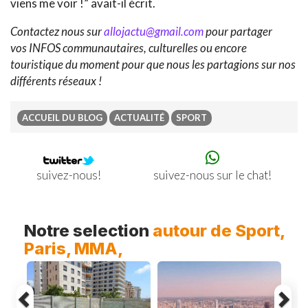
viens me voir !” avait-il écrit.
Contactez nous sur
allojactu@gmail.com
pour partager
vos INFOS communautaires, culturelles ou encore
touristique du moment pour que nous les partagions sur nos
différents réseaux !
ACCUEIL DU BLOG
ACTUALITÉ
SPORT
suivez-nous sur le chat!
suivez-nous!
Previous
Ne
Notre selection
autour de Sport,
Paris, MMA,