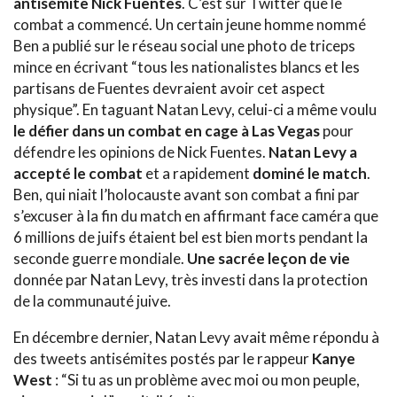
antisémite Nick Fuentes
. C’est sur Twitter que le
combat a commencé. Un certain jeune homme nommé
Ben a publié sur le réseau social une photo de triceps
mince en écrivant “tous les nationalistes blancs et les
partisans de Fuentes devraient avoir cet aspect
physique”. En taguant Natan Levy, celui-ci a même voulu
le défier dans un combat en cage à Las Vegas
pour
défendre les opinions de Nick Fuentes.
Natan Levy a
accepté le combat
et a rapidement
dominé le match
.
Ben, qui niait l’holocauste avant son combat a fini par
s’excuser à la fin du match en affirmant face caméra que
6 millions de juifs étaient bel est bien morts pendant la
seconde guerre mondiale.
Une sacrée leçon de vie
donnée par Natan Levy, très investi dans la protection
de la communauté juive.
En décembre dernier, Natan Levy avait même répondu à
des tweets antisémites postés par le rappeur
Kanye
West
: “Si tu as un problème avec moi ou mon peuple,