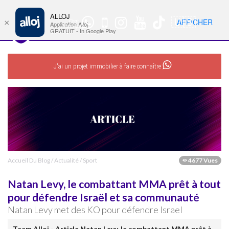
ALLOJ
MENU
🇺🇸
AFFICHER
×
Chat
Nav
Application Alloj
WhatsApp
GRATUIT - In Google Play
J'ai un projet immobilier à faire connaître
Accueil Du Blog
/
Actualité
/
Sport
4677 Vues
Natan Levy, le combattant MMA prêt à tout
pour défendre Israël et sa communauté
Natan Levy met des KO pour défendre Israel
Team Alloj - Article Natan Levy, le combattant MMA prêt à