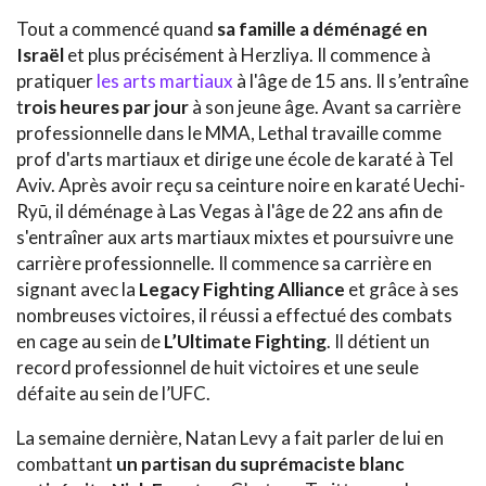
Tout a commencé quand
sa famille a déménagé en
Israël
et plus précisément à Herzliya. Il commence à
pratiquer
les arts martiaux
à l'âge de 15 ans. Il s’entraîne
t
rois heures par jour
à son jeune âge. Avant sa carrière
professionnelle dans le MMA, Lethal travaille comme
prof d'arts martiaux et dirige une école de karaté à Tel
Aviv. Après avoir reçu sa ceinture noire en karaté Uechi-
Ryū, il déménage à Las Vegas à l'âge de 22 ans afin de
s'entraîner aux arts martiaux mixtes et poursuivre une
carrière professionnelle. Il commence sa carrière en
signant avec la
Legacy Fighting Alliance
et grâce à ses
nombreuses victoires, il réussi a effectué des combats
en cage au sein de
L’Ultimate Fighting
. Il détient un
record professionnel de huit victoires et une seule
défaite au sein de l’UFC.
La semaine dernière, Natan Levy a fait parler de lui en
combattant
un partisan du suprémaciste blanc