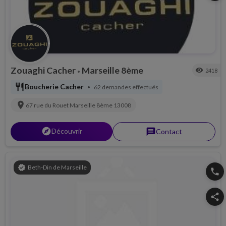
Zouaghi Cacher
Marseille 8ème
visibility
2418
•
restaurant
Boucherie Cacher
62 demandes effectués
•
location_on
67 rue du Rouet
Marseille 8ème
13008
explorer
Découvrir
message
Contact
verified
Beth-Din de Marseille
phone
share