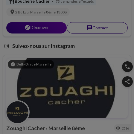
restaurant
Boucherie Cacher
73 demandes effectués
•
location_on
2 Bd Latil
Marseille 8ème
13008
explorer
Découvrir
message
Contact
Suivez-nous sur Instagram
verified
Beth-Din de Marseille
phone
share
Zouaghi Cacher
Marseille 8ème
visibility
2616
•