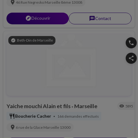
location_on
46 Rue Negresko
Marseille 8ème
13008
explorer
Découvrir
message
Contact
verified
Beth-Din de Marseille
phone
share
Yaiche mouchi Alain et fils
Marseille
visibility
5895
•
restaurant
Boucherie Cacher
166 demandes effectués
•
location_on
6 rue de la Glace
Marseille
13000