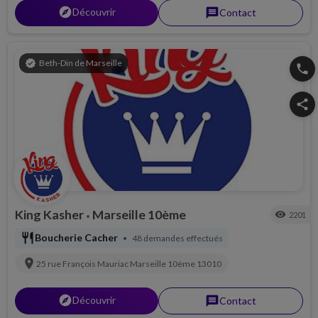
explorer
Découvrir
message
Contact
verified
Beth-Din de Marseille
phone
share
King Kasher
Marseille 10ème
visibility
2201
•
restaurant
Boucherie Cacher
48 demandes effectués
•
location_on
25 rue François Mauriac
Marseille 10ème
13010
explorer
Découvrir
message
Contact