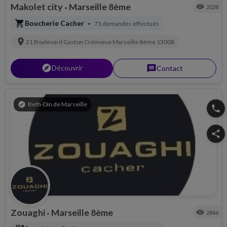
Makolet city
Marseille 8ème
visibility
2028
•
shopping_cart
Boucherie Cacher
71 demandes effectués
•
location_on
21 Boulevard Gaston Crémieux
Marseille 8ème
13008
explorer
Découvrir
message
Contact
verified
Beth-Din de Marseille
phone
share
Zouaghi
Marseille 8ème
visibility
2846
•