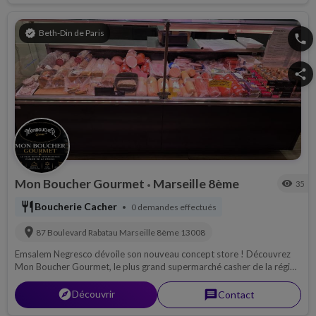
verified
Beth-Din de Paris
phone
share
Mon Boucher Gourmet
Marseille 8ème
visibility
35
•
restaurant
Boucherie Cacher
0 demandes effectués
•
location_on
87 Boulevard Rabatau
Marseille 8ème
13008
Emsalem Negresco dévoile son nouveau concept store ! Découvrez
Mon Boucher Gourmet, le plus grand supermarché casher de la région
marseillaise, avec un vaste choix de produits casher réunis en un seul
lieu.
explorer
Découvrir
message
Contact