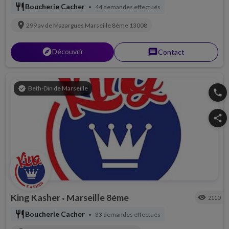
restaurant
Boucherie Cacher
44 demandes effectués
•
location_on
299 av de Mazargues
Marseille 8ème
13008
explorer
Découvrir
message
Contact
verified
Beth-Din de Marseille
phone
share
King Kasher
Marseille 8ème
visibility
2110
•
restaurant
Boucherie Cacher
33 demandes effectués
•