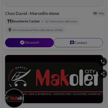
Chez David
Marseille 6ème
visibility
7486
•
restaurant
Boucherie Cacher
137 demandes effectués
•
location_on
20 rue du Rouet
Marseille 6ème
13006
explorer
Découvrir
message
Contact
phone
share