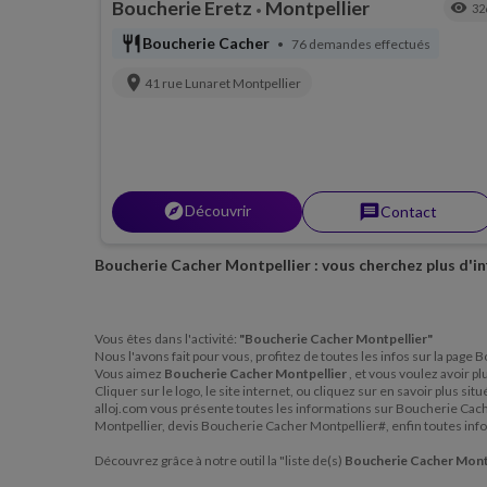
Boucherie Eretz
Montpellier
visibility
32
•
restaurant
Boucherie Cacher
76 demandes effectués
•
location_on
41 rue Lunaret
Montpellier
explorer
Découvrir
message
Contact
Boucherie Cacher Montpellier : vous cherchez plus d'i
Vous êtes dans l'activité:
"Boucherie Cacher Montpellier"
Nous l'avons fait pour vous, profitez de toutes les infos sur la pag
Vous aimez
Boucherie Cacher Montpellier
, et vous voulez avoir p
Cliquer sur le logo, le site internet, ou cliquez sur en savoir plus 
alloj.com vous présente toutes les informations sur Boucherie Cac
Montpellier, devis Boucherie Cacher Montpellier#, enfin toutes inf
Découvrez grâce à notre outil la "liste de(s)
Boucherie Cacher Mont