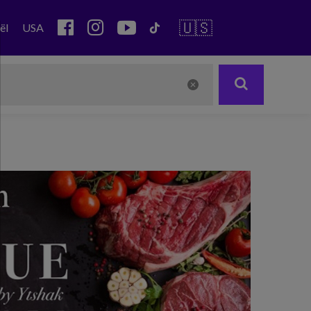
🇺🇸
ël
USA