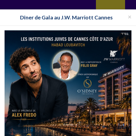
yages
Restaurant
Réceptions
Vie juive
Immobilier
Isra
×
Dîner de Gala au J.W. Marriott Cannes
ie Cacher Montpellier