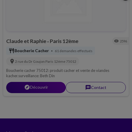
Claude et Raphie
Paris 12ème
visibility
2596
•
restaurant
Boucherie Cacher
61 demandes effectués
•
location_on
2 rue du Dr Goujon
Paris 12ème
75012
Boucherie cacher 75012: produit cacher et vente de viandes
kacher.surveillance: Beth Din
explorer
Découvrir
message
Contact