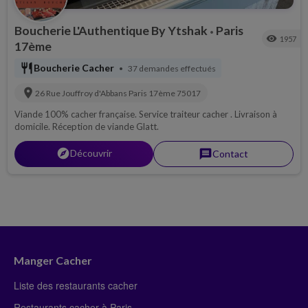
Boucherie L'Authentique By Ytshak
Paris
•
visibility
1957
17ème
restaurant
Boucherie Cacher
37 demandes effectués
•
location_on
26 Rue Jouffroy d'Abbans
Paris 17ème
75017
Viande 100% cacher française. Service traiteur cacher . Livraison à
domicile. Réception de viande Glatt.
explorer
Découvrir
message
Contact
Manger Cacher
Liste des restaurants cacher
Restaurants cacher à Paris