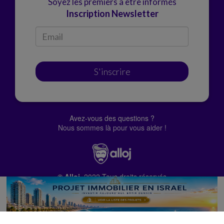
Soyez les premiers à être informés
Inscription Newsletter
S'inscrire
Avez-vous des questions ?
Nous sommes là pour vous aider !
© Alloj.
2022 Tous droits réservés