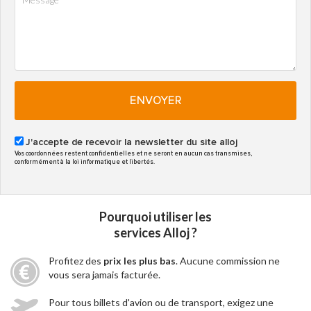
ENVOYER
J'accepte de recevoir la newsletter du site alloj
Vos coordonnées restent confidentielles et ne seront en aucun cas transmises,
conformément à la loi informatique et libertés.
Pourquoi utiliser les
services Alloj ?
Profitez des
prix les plus bas
. Aucune commission ne
vous sera jamais facturée.
Pour tous billets d'avion ou de transport, exigez une