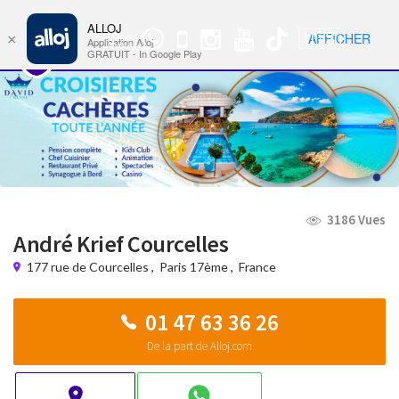
ALLOJ
MENU
🇺🇸
AFFICHER
×
Groupe
Nav
Application Alloj
WhatsApp
GRATUIT - In Google Play
3186 Vues
André Krief Courcelles
177 rue de Courcelles
,
Paris 17ème
,
France
01 47 63 36 26
De la part de Alloj.com