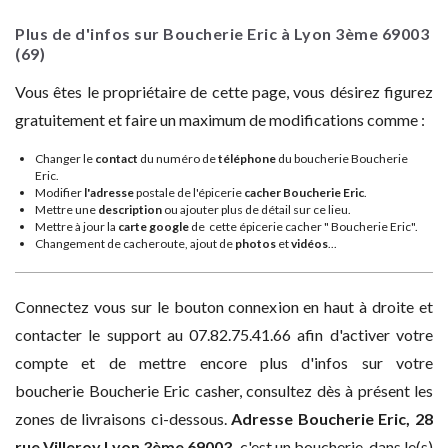
Plus de d'infos sur Boucherie Eric à Lyon 3ème
69003
(69)
Vous êtes le propriétaire de cette page, vous désirez figurez
gratuitement et faire un maximum de modifications comme :
Changer le
contact
du numéro de
téléphone
du boucherie Boucherie
Eric.
Modifier
l'adresse
postale de l'épicerie
cacher Boucherie Eric
.
Mettre une
description
ou ajouter plus de détail sur ce lieu.
Mettre à jour la
carte google
de cette épicerie cacher " Boucherie Eric".
Changement de cacheroute, ajout de
photos
et
vidéos
...
Connectez vous sur le bouton connexion en haut à droite et
contacter le support au 07.82.75.41.66 afin d'activer votre
compte et de mettre encore plus d'infos sur votre
boucherie Boucherie Eric casher, consultez dès à présent les
zones de livraisons ci-dessous.
Adresse
Boucherie Eric, 28
rue Villeroy Lyon 3ème 69003,
c'est un boucherie dans le(s)