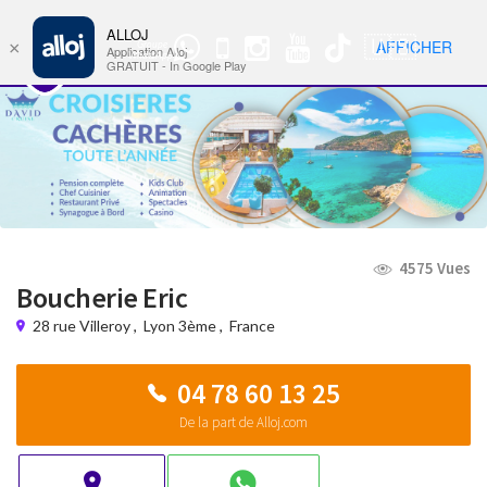
ALLOJ
MENU
🇺🇸
AFFICHER
×
Groupe
Nav
Application Alloj
WhatsApp
GRATUIT - In Google Play
4575 Vues
Boucherie Eric
28 rue Villeroy
,
Lyon 3ème
,
France
04 78 60 13 25
De la part de Alloj.com