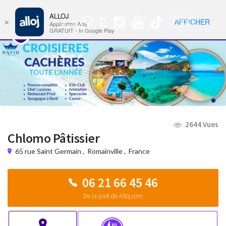
ALLOJ
MENU
🇺🇸
AFFICHER
×
Groupe
Nav
Application Alloj
WhatsApp
GRATUIT - In Google Play
2644 Vues
Chlomo Pâtissier
65 rue Saint Germain
,
Romainville
,
France
06 21 66 45 46
De la part de Alloj.com