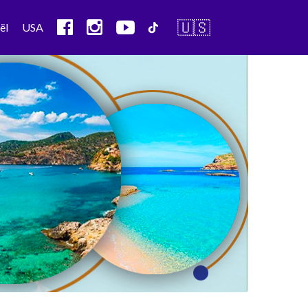
🇺🇸
ël
USA