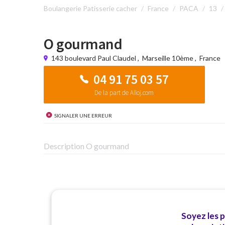
Boulangerie Patisserie cacher
France
PACA
13
O gourmand
143 boulevard Paul Claudel
,
Marseille 10ème
,
France
04 91 75 03 57
De la part de Alloj.com
Signaler une erreur
Description O gourmand
Soyez les 