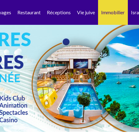
yages
Restaurant
Réceptions
Vie juive
Immobilier
Isra