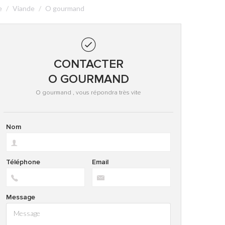
e
Viande
O gourmand
CONTACTER
O GOURMAND
O gourmand , vous répondra très vite
Nom
Téléphone
Email
Message