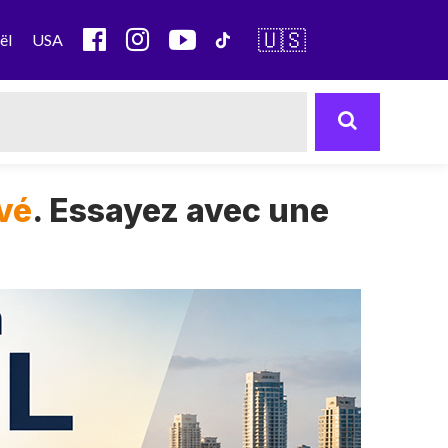
🇺🇸
ël
USA
uvé
. Essayez avec une
Next