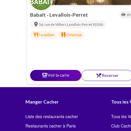
Babaït
Levallois-Perret
visibility
87
•
location_on
56, rue de Villiers
Levallois-Perret
92300
restaurant
kebab_dining
Israelien
Oriental
set_meal
Voir la carte
restaurant_menu
Reserver
Manger Cacher
Tous les
Liste des restaurants cacher
Tous les 
Restaurants cacher à Paris
Club Cach