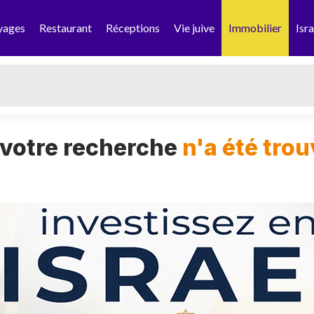
yages
Restaurant
Réceptions
Vie juive
Immobilier
Isra
 votre recherche
n'a été tro