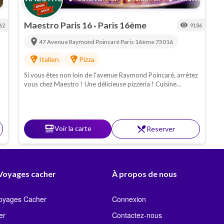
Maestro Paris 16
Paris 16ème
visibility
62
9186
•
location_on
47 Avenue Raymond Poincaré
Paris 16ème
75016
local_pizza
local_pizza
Italien
Pizza
Si vous êtes non loin de l'avenue Raymond Poincaré, arrêtez
vous chez Maestro ! Une délicieuse pizzeria ! Cuisine
italienne casher : Pâtes - pizzas - antipasti. Proche de la
Porte Maillot
set_meal
Voir la carte
restaurant_menu
Reserver
 Voyages cacher
À propos de nous
Voyages Cacher
Connexion
er
Contactez-nous