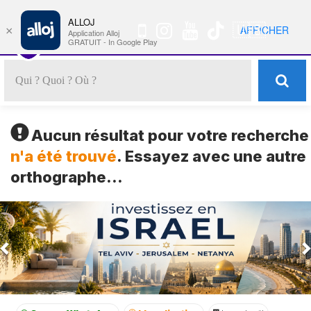
ALLOJ
MENU
🇺🇸
AFFICHER
×
Nav
Application Alloj
GRATUIT - In Google Play
Aucun résultat pour votre recherche
n'a été trouvé
. Essayez avec une autre
orthographe...
Previous