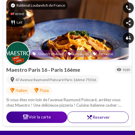
verified
Rabbinat Loubavitch de France
phone
Fermé
restaurant
Lait
share
delivery_dining
Ouvert en Aout
Livraison
Terrasse
local_offer
local_offer
local_offer
Maestro Paris 16
Paris 16ème
visibility
9189
•
location_on
47 Avenue Raymond Poincaré
Paris 16ème
75016
local_pizza
local_pizza
Italien
Pizza
Si vous êtes non loin de l'avenue Raymond Poincaré, arrêtez vous
chez Maestro ! Une délicieuse pizzeria ! Cuisine italienne casher :
Pâtes - pizzas - antipasti. Proche de la Porte Maillot
set_meal
Voir la carte
restaurant_menu
Reserver