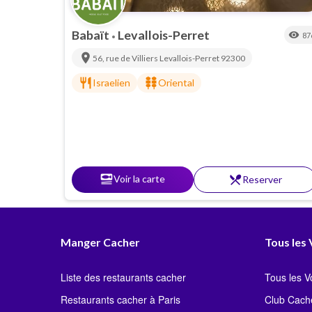
Babaït
Levallois-Perret
visibility
87
•
location_on
56, rue de Villiers
Levallois-Perret
92300
restaurant
kebab_dining
Israelien
Oriental
set_meal
Voir la carte
restaurant_menu
Reserver
Manger Cacher
Tous les
Liste des restaurants cacher
Tous les 
Restaurants cacher à Paris
Club Cach