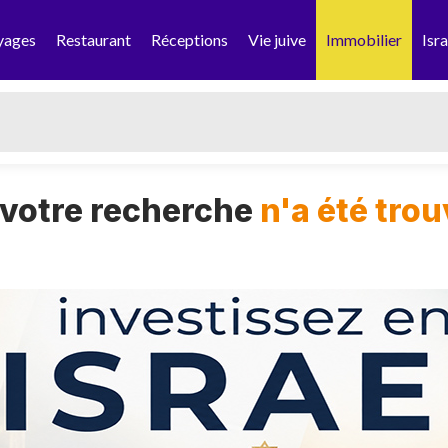
yages
Restaurant
Réceptions
Vie juive
Immobilier
Isra
 votre recherche
n'a été tro