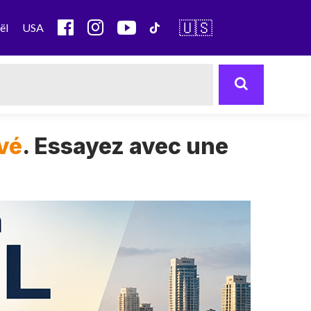
🇺🇸
ël
USA
uvé
. Essayez avec une
Next