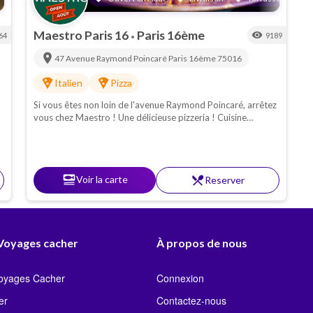
Maestro Paris 16
Paris 16ème
visibility
64
9189
•
location_on
47 Avenue Raymond Poincaré
Paris 16ème
75016
local_pizza
local_pizza
Italien
Pizza
Si vous êtes non loin de l'avenue Raymond Poincaré, arrêtez
vous chez Maestro ! Une délicieuse pizzeria ! Cuisine
italienne casher : Pâtes - pizzas - antipasti. Proche de la
Porte Maillot
set_meal
Voir la carte
restaurant_menu
Reserver
 Voyages cacher
À propos de nous
Voyages Cacher
Connexion
er
Contactez-nous