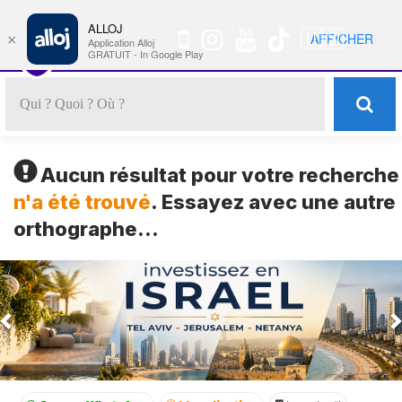
ALLOJ
MENU
🇺🇸
AFFICHER
×
Nav
Application Alloj
GRATUIT - In Google Play
Aucun résultat pour votre recherche
n'a été trouvé
. Essayez avec une autre
orthographe...
Previous