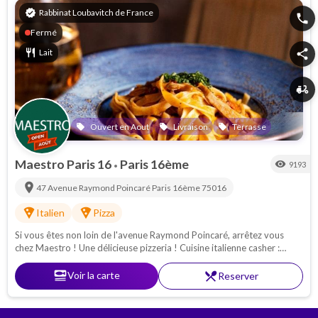
verified
Rabbinat Loubavitch de France
phone
Fermé
restaurant
Lait
share
delivery_dining
Ouvert en Aout
Livraison
Terrasse
local_offer
local_offer
local_offer
Maestro Paris 16
Paris 16ème
visibility
9193
•
location_on
47 Avenue Raymond Poincaré
Paris 16ème
75016
local_pizza
local_pizza
Italien
Pizza
Si vous êtes non loin de l'avenue Raymond Poincaré, arrêtez vous
chez Maestro ! Une délicieuse pizzeria ! Cuisine italienne casher :
Pâtes - pizzas - antipasti. Proche de la Porte Maillot
set_meal
Voir la carte
restaurant_menu
Reserver