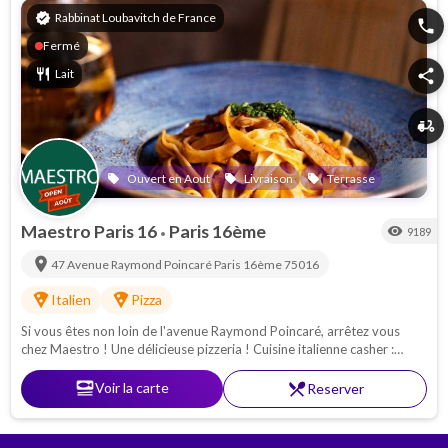
verified
Rabbinat Loubavitch de France
phone
Fermé
restaurant
Lait
share
delivery_dining
Ouvert en Aout
Livraison
Terrasse
local_offer
local_offer
local_offer
Maestro Paris 16
Paris 16ème
visibility
9189
•
location_on
47 Avenue Raymond Poincaré
Paris 16ème
75016
local_pizza
local_pizza
Italien
Pizza
Si vous êtes non loin de l'avenue Raymond Poincaré, arrêtez vous
chez Maestro ! Une délicieuse pizzeria ! Cuisine italienne casher :
Pâtes - pizzas - antipasti. Proche de la Porte Maillot
set_meal
Voir la carte
restaurant_menu
Reserver