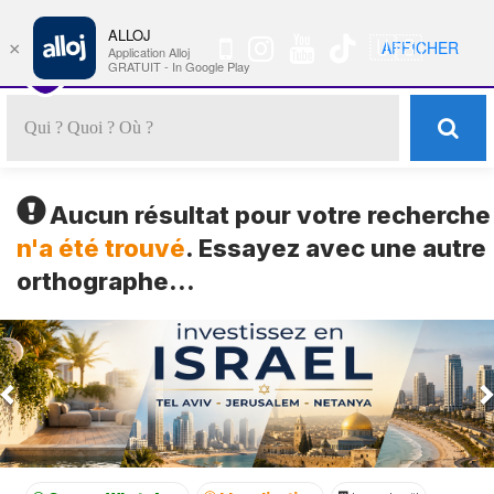
ALLOJ
MENU
🇺🇸
AFFICHER
×
Nav
Application Alloj
GRATUIT - In Google Play
Aucun résultat pour votre recherche
n'a été trouvé
. Essayez avec une autre
orthographe...
Previous