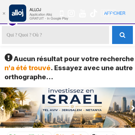
ALLOJ
MENU
🇺🇸
AFFICHER
×
Nav
Application Alloj
GRATUIT - In Google Play
Aucun résultat pour votre recherche
n'a été trouvé
. Essayez avec une autre
orthographe...
Previous