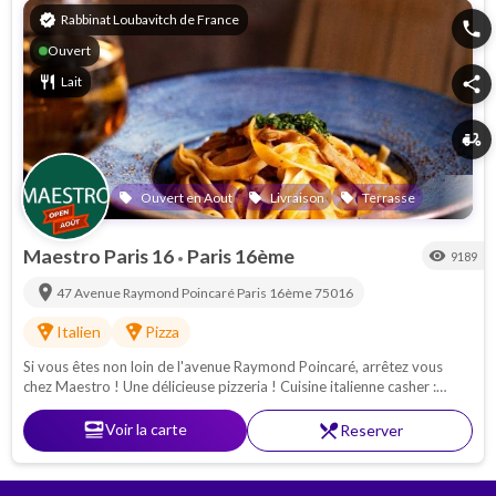
verified
Rabbinat Loubavitch de France
phone
Ouvert
restaurant
Lait
share
delivery_dining
Ouvert en Aout
Livraison
Terrasse
local_offer
local_offer
local_offer
Maestro Paris 16
Paris 16ème
visibility
9189
•
location_on
47 Avenue Raymond Poincaré
Paris 16ème
75016
local_pizza
local_pizza
Italien
Pizza
Si vous êtes non loin de l'avenue Raymond Poincaré, arrêtez vous
chez Maestro ! Une délicieuse pizzeria ! Cuisine italienne casher :
Pâtes - pizzas - antipasti. Proche de la Porte Maillot
set_meal
Voir la carte
restaurant_menu
Reserver