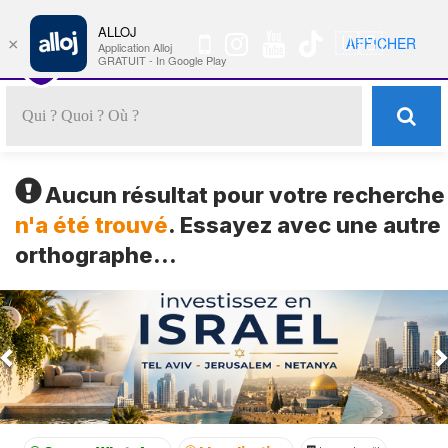
ALLOJ
MENU
🇺🇸
AFFICHER
×
Nav
Application Alloj
GRATUIT - In Google Play
Aucun résultat pour votre recherche
n'a été trouvé
. Essayez avec une autre
orthographe...
Previous