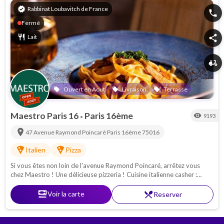
verified
Rabbinat Loubavitch de France
phone
Fermé
restaurant
Lait
share
delivery_dining
Ouvert en Aout
Livraison
Terrasse
local_offer
local_offer
local_offer
Maestro Paris 16
Paris 16ème
visibility
9193
•
location_on
47 Avenue Raymond Poincaré
Paris 16ème
75016
local_pizza
local_pizza
Italien
Pizza
Si vous êtes non loin de l'avenue Raymond Poincaré, arrêtez vous
chez Maestro ! Une délicieuse pizzeria ! Cuisine italienne casher :
Pâtes - pizzas - antipasti. Proche de la Porte Maillot
set_meal
Voir la carte
restaurant_menu
Reserver