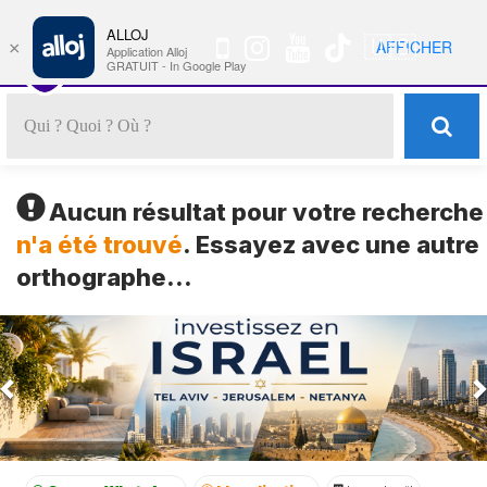
ALLOJ
MENU
🇺🇸
AFFICHER
×
Nav
Application Alloj
GRATUIT - In Google Play
Aucun résultat pour votre recherche
n'a été trouvé
. Essayez avec une autre
orthographe...
Previous