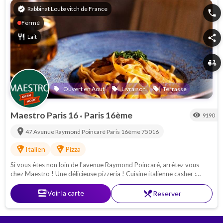
verified
Rabbinat Loubavitch de France
phone
Fermé
restaurant
Lait
share
delivery_dining
Ouvert en Aout
Livraison
Terrasse
local_offer
local_offer
local_offer
Maestro Paris 16
Paris 16ème
visibility
9190
•
location_on
47 Avenue Raymond Poincaré
Paris 16ème
75016
local_pizza
local_pizza
Italien
Pizza
Si vous êtes non loin de l'avenue Raymond Poincaré, arrêtez vous
chez Maestro ! Une délicieuse pizzeria ! Cuisine italienne casher :
Pâtes - pizzas - antipasti. Proche de la Porte Maillot
set_meal
Voir la carte
restaurant_menu
Reserver