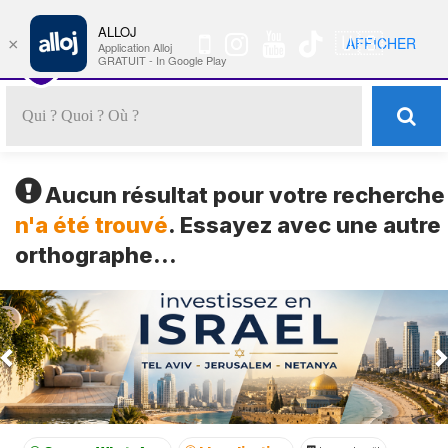
ALLOJ
MENU
🇺🇸
AFFICHER
×
Nav
Application Alloj
GRATUIT - In Google Play
Aucun résultat pour votre recherche
n'a été trouvé
. Essayez avec une autre
orthographe...
Previous