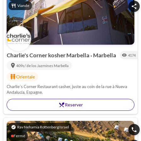
restaurant
Viande
share
Charlie's Corner kosher Marbella
Marbella
visibility
4174
•
location_on
409c/ de los Jazmines
Marbella
kebab_dining
Orientale
Charlie´s Corner Restaurant casher, juste au coin de la rue à Nueva
Andalucía, Espagne.
restaurant_menu
Reserver
verified
Rav Nehamia Rottenberg Israel
phone
Fermé