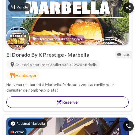
restaurant
Viande
share
Nouveau restaurant casher
local_offer
El Dorado By K Prestige
Marbella
visibility
3440
•
location_on
Calle del pintor Jose Caballero 32D 29870
Marbella
restaurant
Hamburger
Nouveau restaurant à Marbella L'eldorado vous accueille pour
déguster de nombreux plats !
restaurant_menu
Reserver
verified
Rabbinat Marbella
phone
Fermé