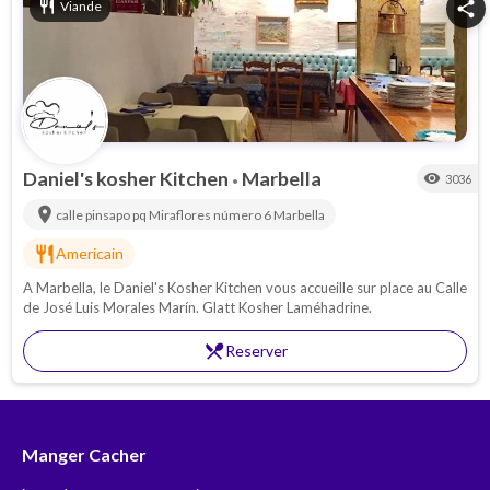
restaurant
Viande
share
Daniel's kosher Kitchen
Marbella
visibility
3036
•
location_on
calle pinsapo pq Miraflores número 6
Marbella
restaurant
Americain
A Marbella, le Daniel's Kosher Kitchen vous accueille sur place au Calle
de José Luis Morales Marín. Glatt Kosher Laméhadrine.
restaurant_menu
Reserver
Manger Cacher