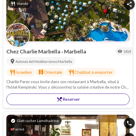
restaurant
Viande
share
Chez Charlie Marbella
Marbella
visibility
1818
•
location_on
Autovía del Mediterráneo
Marbella
restaurant
kebab_dining
restaurant
Israelien
Orientale
Chabbat à emporter
Charlie Perez vous invite dans son restaurant à Marbella, situé à
l'hôtel Kempinski. Vous y découvrirez la cuisine créative de notre Chef.
Ainsi que des chabbat à emporter. (uniquement sur réservation)
restaurant_menu
Reserver
verified
Glatt casher Laméhadrine
phone
Fermé