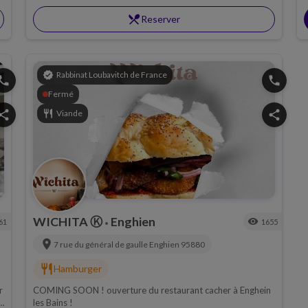
restaurant_menu
Reserver
verified
Rabbinat Loubavitch de France
hone
phone
Fermé
hare
restaurant
Viande
share
WICHITA Ⓚ
Enghien
visibility
61
1655
•
location_on
7 rue du général de gaulle
Enghien
95880
restaurant
Hamburger
r
COMING SOON ! ouverture du restaurant cacher à Enghein
les Bains !