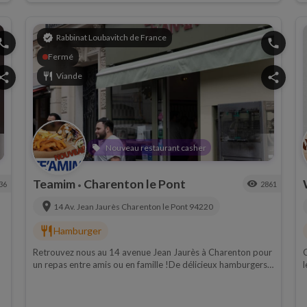
verified
Rabbinat Loubavitch de France
hone
phone
Fermé
hare
restaurant
Viande
share
Nouveau restaurant casher
local_offer
Teamim
Charenton le Pont
visibility
36
2861
•
location_on
14 Av. Jean Jaurès
Charenton le Pont
94220
restaurant
Hamburger
Retrouvez nous au 14 avenue Jean Jaurès à Charenton pour
un repas entre amis ou en famille !De délicieux hamburgers
l
et salades vous sont proposés.