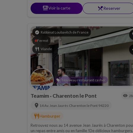
set_meal
Voir la carte
restaurant_menu
Reserver
verified
Rabbinat Loubavitch de France
p
Fermé
restaurant
Viande
s
Nouveau restaurant casher
local_offer
Teamim
Charenton le Pont
visibility
28
•
location_on
14 Av. Jean Jaurès
Charenton le Pont
94220
restaurant
Hamburger
Retrouvez nous au 14 avenue Jean Jaurès à Charenton pou
un repas entre amis ou en famille !De délicieux hamburgers