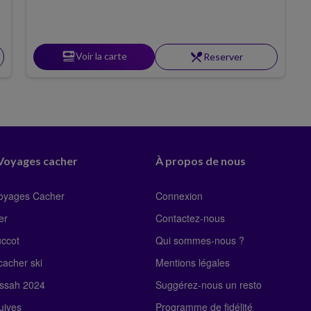
set_meal
Voir la carte
restaurant_menu
Reserver
 Voyages cacher
À propos de nous
Voyages Cacher
Connexion
er
Contactez-nous
uccot
Qui sommes-nous ?
acher ski
Mentions légales
ssah 2024
Suggérez-nous un resto
uives
Programme de fidélité