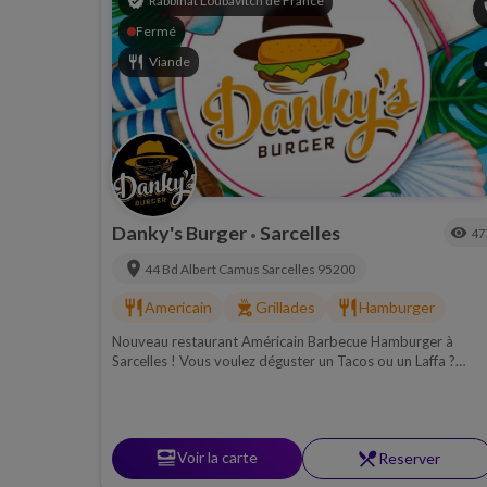
verified
Rabbinat Loubavitch de France
p
Fermé
restaurant
Viande
s
Danky's Burger
Sarcelles
visibility
47
•
location_on
44 Bd Albert Camus
Sarcelles
95200
restaurant
outdoor_grill
restaurant
Americain
Grillades
Hamburger
Nouveau restaurant Américain Barbecue Hamburger à
Sarcelles ! Vous voulez déguster un Tacos ou un Laffa ?
Rendez vous au 44 Bd Albert Camus - 95200 Sarcelles.
set_meal
Voir la carte
restaurant_menu
Reserver