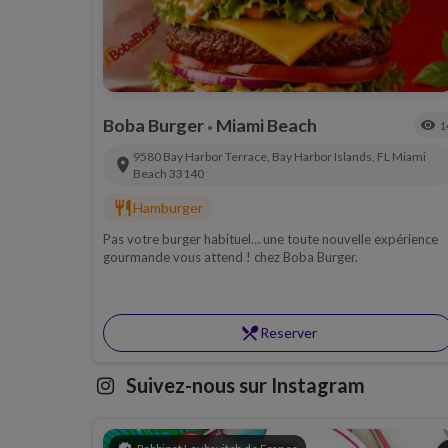
Boba Burger
Miami Beach
visibility
1
•
9580 Bay Harbor Terrace, Bay Harbor Islands, FL
Miami
location_on
Beach
33140
restaurant
Hamburger
Pas votre burger habituel… une toute nouvelle expérience
gourmande vous attend ! chez Boba Burger.
restaurant_menu
Reserver
Suivez-nous sur Instagram