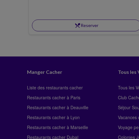
et salades vous sont proposés.
restaurant_menu
Reserver
Manger Cacher
Tous les
Liste des restaurants cacher
Tous les 
Restaurants cacher à Paris
Club Cach
Restaurants cacher à Deauville
Séjour So
Restaurants cacher à Lyon
Vacances c
Restaurants cacher à Marseille
Voyage pe
Restaurants cacher Dubaï
Colonies J