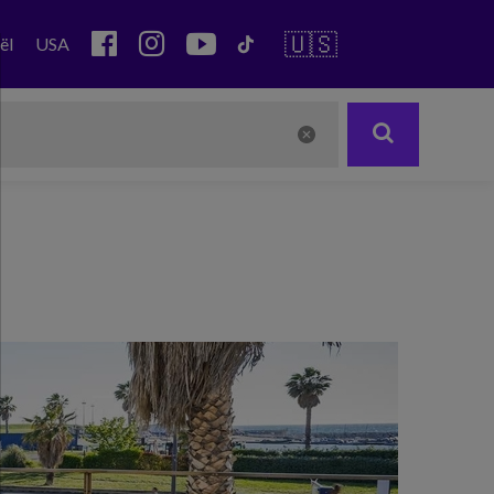
🇺🇸
ël
USA
Next