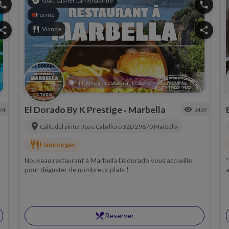
verified
Glatt casher Laméhadrine
hone
phone
Fermé
hare
restaurant
Viande
share
Nouveau restaurant casher
local_offer
El Dorado By K Prestige
Marbella
visibility
74
3439
•
location_on
Calle del pintor Jose Caballero 32D 29870
Marbella
restaurant
Hamburger
Nouveau restaurant à Marbella L'eldorado vous accueille
"
pour déguster de nombreux plats !
a
restaurant_menu
Reserver