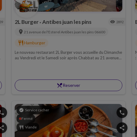
2L Burger
Antibes juan les pins
visibility
39
2892
•
location_on
21 avenue de l'Esterel
Antibes juan les pins
06600
restaurant
Hamburger
Le nouveau restaurant 2L Burger vous accueille du Dimanche
au Vendredi et le Samedi soir après Chabbat au 21 avenue
:
de l'Esterel à Juan Les Pins.
restaurant_menu
Reserver
verified
Service cacher
hone
phone
Fermé
hare
restaurant
Viande
share