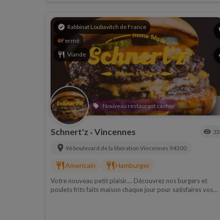
verified
Rabbinat Loubavitch de France
p
Fermé
restaurant
Viande
s
Nouveau restaurant casher
local_offer
Schnert'z
Vincennes
visibility
33
•
location_on
96 boulevard de la libération
Vincennes
94300
restaurant
restaurant
Americain
Hamburger
Votre nouveau petit plaisir.... Découvrez nos burgers et
poulets frits faits maison chaque jour pour satisfaires vos
papilles de connaisseurs ! 100% HOME-MADE -
SCHNERT'Z FRIED CHICKEN & BURGERS - Commande en
ligne