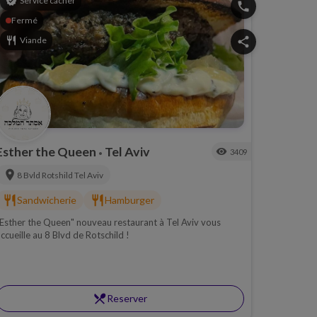
verified
Service cacher
phone
Fermé
restaurant
Viande
share
Esther the Queen
Tel Aviv
visibility
3409
•
location_on
8 Bvld Rotshild
Tel Aviv
restaurant
restaurant
Sandwicherie
Hamburger
Esther the Queen" nouveau restaurant à Tel Aviv vous
ccueille au 8 Blvd de Rotschild !
restaurant_menu
Reserver