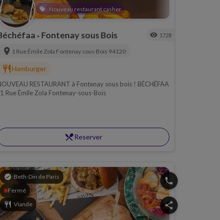
Nouveau restaurant casher
local_offer
Béchéfaa
Fontenay sous Bois
visibility
1728
•
location_on
1 Rue Émile Zola
Fontenay sous Bois
94120
restaurant
Hamburger
NOUVEAU RESTAURANT à Fontenay sous bois ! BÉCHÉFAA
 1 Rue Émile Zola Fontenay-sous-Bois
restaurant_menu
Reserver
verified
Beth-Din de Paris
phone
Fermé
restaurant
Viande
share