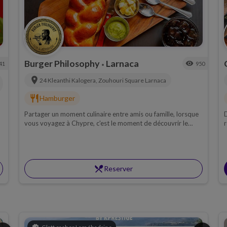
Burger Philosophy
Larnaca
visibility
41
950
•
location_on
24 Kleanthi Kalogera, Zouhouri Square
Larnaca
restaurant
Hamburger
Partager un moment culinaire entre amis ou famille, lorsque
D
vous voyagez à Chypre, c'est le moment de découvrir le
r
restaurant Burger Philosophy !
a
p
v
m
restaurant_menu
Reserver
d
c
l
g
b
d