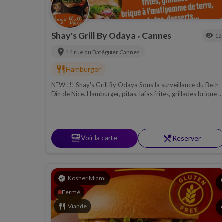
Shay's Grill By Odaya
Cannes
visibility
12
•
location_on
14 rue du Batéguier
Cannes
restaurant
Hamburger
NEW !!! Shay's Grill By Odaya Sous la surveillance du Beth
Din de Nice. Hamburger, pitas, lafas frites, grillades brique à
l'œuf/pomme de terre, salades, desserts...
set_meal
Voir la carte
restaurant_menu
Reserver
verified
Kosher Miami
p
Fermé
restaurant
Viande
s