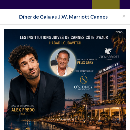
yages
Restaurant
Réceptions
Vie juive
Immobilier
Isra
×
Dîner de Gala au J.W. Marriott Cannes
Halavi
Bassari
ger Cacher