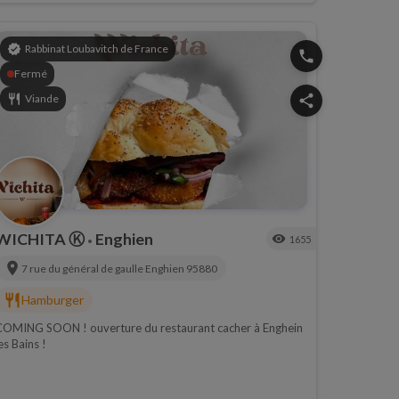
verified
Rabbinat Loubavitch de France
phone
Fermé
restaurant
Viande
share
WICHITA Ⓚ
Enghien
visibility
1655
•
location_on
7 rue du général de gaulle
Enghien
95880
restaurant
Hamburger
COMING SOON ! ouverture du restaurant cacher à Enghein
es Bains !