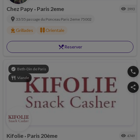
Chez Papy
Paris 2eme
visibility
3993
•
location_on
33/35 passage du Ponceau
Paris 2eme
75002
outdoor_grill
kebab_dining
Grillades
Orientale
restaurant_menu
Reserver
verified
Beth-Din de Paris
phone
restaurant
Viande
share
Kifolie
Paris 20ème
visibility
4749
•