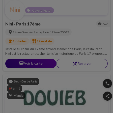
Ouvert Pessah
local_offer
Nini
Paris 17ème
visibility
6621
•
location_on
24 rue Saussier Leroy
Paris 17ème
75017
outdoor_grill
kebab_dining
Grillades
Orientale
Installé au coeur du 17eme arrondissement de Paris, le restaurant
Nini est le restaurant cacher tunisien historique de Paris 17 proposant
de véritables spécialités tunisiennes.
set_meal
Voir la carte
restaurant_menu
Reserver
verified
Beth-Din de Paris
phone
Fermé
restaurant
Viande
share