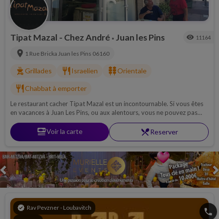
Tipat Mazal - Chez André
Juan les Pins
visibility
11164
•
location_on
1 Rue Bricka
Juan les Pins
06160
outdoor_grill
restaurant
kebab_dining
Grillades
Israelien
Orientale
restaurant
Chabbat à emporter
Le restaurant cacher Tipat Mazal est un incontournable. Si vous êtes
en vacances à Juan Les Pins, ou aux alentours, vous ne pouvez pas
passer à côté du Tipat Mazal ! Spécialisé dans la cuisine tunisienne et
les repas de shabbat !
set_meal
Voir la carte
restaurant_menu
Reserver
Previous
verified
Rav Pevzner - Loubavitch
phone