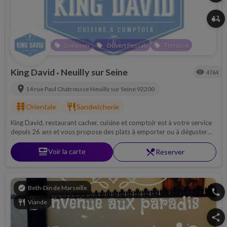
delivery_dining
Livraison
Ouvert Pessah
Terrasse
local_offer
local_offer
local_offer
King David
Neuilly sur Seine
visibility
4764
•
location_on
14 rue Paul Chatrousse
Neuilly sur Seine
92200
kebab_dining
restaurant
Orientale
Sandwicherie
King David, restaurant cacher, cuisine et comptoir est à votre service
depuis 26 ans et vous propose des plats à emporter ou à déguster
sur place. Chacun y trouvera les plats traditionnels tels que les filets
de hareng, ou alors les banatages ou encore des quiches, pizzas et
set_meal
Voir la carte
restaurant_menu
Reserver
fricassés.
verified
Beth-Din de Marseille
phone
restaurant
Viande
share