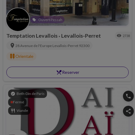
Ouvert Pessah
local_offer
Temptation Levallois
Levallois-Perret
visibility
2738
•
location_on
28 Avenue de l'Europe
Levallois-Perret
92300
kebab_dining
Orientale
restaurant_menu
Reserver
verified
Beth-Din de Paris
phone
Fermé
restaurant
Viande
share