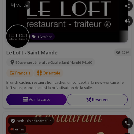
restaurant
Viande
share
delivery_dining
Livraison
local_offer
Le Loft
Saint Mandé
visibility
3969
•
location_on
80 avenue général de Gaulle
Saint Mandé
94160
dinner_dining
kebab_dining
Français
Orientale
Brunch cacher, restauration cacher, un concept à la new-yorkaise. le
loft vous propose aussi la privatisation de la salle.
set_meal
Voir la carte
restaurant_menu
Reserver
verified
Beth-Din de Marseille
phone
Fermé