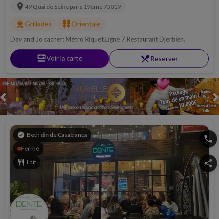
location_on
49 Quai de Seine
paris 19ème
75019
outdoor_grill
kebab_dining
Grillades
Orientale
Dav and Jo cacher: Métro Riquet.Ligne 7.Restaurant Djerbien.
set_meal
Voir la carte
restaurant_menu
Reserver
Previous
verified
Beth din de Casablanca
phone
Fermé
restaurant
Lait
share