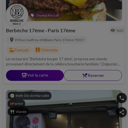
Ouvert Pessah
local_offer
Berbèche 17ème
Paris 17ème
visibility
5623
•
location_on
39 Rue Jouffroy-d'Abbans
Paris 17ème
75017
dinner_dining
kebab_dining
Français
Orientale
Le restaurant "Berbèche burger 17 ème", propose une viande
provenant directement de la célèbre boucherie familiale ! Dégustez
des mets incroyables au coeur d'une déco inspirée des authentiques
bistrots parisiens.
set_meal
Voir la carte
restaurant_menu
Reserver
verified
Beth-Din de Marseille
phone
Fermé
restaurant
Viande
share