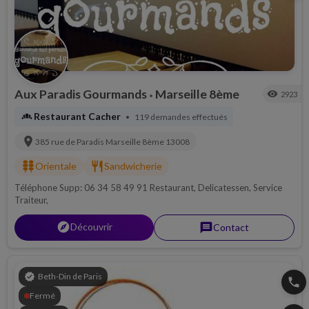
Aux Paradis Gourmands
Marseille 8ème
visibility
2923
•
bakery_dining
Restaurant Cacher
119 demandes effectués
•
location_on
385 rue de Paradis
Marseille 8ème
13008
kebab_dining
restaurant
Orientale
Sandwicherie
Téléphone Supp: 06 34 58 49 91 Restaurant, Delicatessen, Service
Traiteur,
explorer
Découvrir
message
Contact
verified
Beth-Din de Paris
phone
Fermé