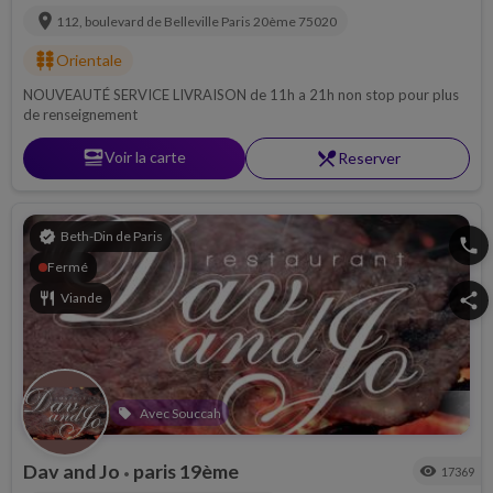
location_on
112, boulevard de Belleville
Paris 20ème
75020
kebab_dining
Orientale
NOUVEAUTÉ SERVICE LIVRAISON de 11h a 21h non stop pour plus
de renseignement
set_meal
Voir la carte
restaurant_menu
Reserver
verified
Beth-Din de Paris
phone
Fermé
restaurant
Viande
share
Avec Souccah
local_offer
Dav and Jo
paris 19ème
visibility
17369
•