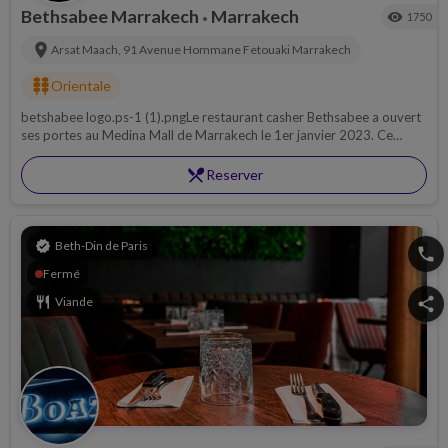
Bethsabee Marrakech
Marrakech
visibility
1750
•
location_on
Arsat Maach, 91 Avenue Hommane Fetouaki
Marrakech
kebab_dining
Orientale
betshabee logo.ps-1 (1).pngLe restaurant casher Bethsabee a ouvert
ses portes au Medina Mall de Marrakech le 1er janvier 2023. Ce
restaurant propose une cuisine casher authentique...
restaurant_menu
Reserver
verified
Beth-Din de Paris
phone
Fermé
restaurant
Viande
share