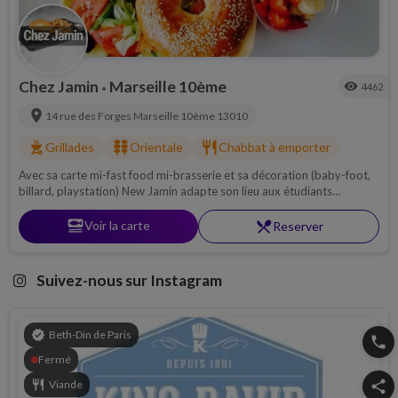
Chez Jamin
Marseille 10ème
visibility
4462
•
location_on
14 rue des Forges
Marseille 10ème
13010
outdoor_grill
kebab_dining
restaurant
Grillades
Orientale
Chabbat à emporter
Avec sa carte mi-fast food mi-brasserie et sa décoration (baby-foot,
billard, playstation) New Jamin adapte son lieu aux étudiants
marseillais souhaitant déjeuner cacher en passant un bon moment.
set_meal
Voir la carte
restaurant_menu
Reserver
Suivez-nous sur Instagram
verified
Beth-Din de Paris
phone
Fermé
restaurant
Viande
share