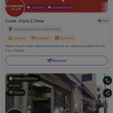
Livraison
Ouvert Pessah
local_offer
local_offer
Cook
Paris 17ème
visibility
9411
•
location_on
27 Avenue Niel
Paris 17ème
75017
dinner_dining
restaurant
kebab_dining
Français
Israelien
Orientale
Métro Pereire Ligne 3Restaurant sous la surveillance du Beth-Din de
Paris, Viande
restaurant_menu
Reserver
verified
Rabbinat d'Antibes
phone
Fermé
restaurant
Viande
share