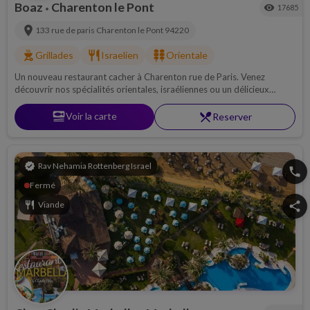
Boaz
Charenton le Pont
visibility
17685
•
location_on
133 rue de paris
Charenton le Pont
94220
outdoor_grill
restaurant
kebab_dining
Grillades
Israelien
Orientale
Un nouveau restaurant cacher à Charenton rue de Paris. Venez
découvrir nos spécialités orientales, israéliennes ou un délicieux
couscous....
set_meal
Voir la carte
restaurant_menu
Reserver
verified
Rav Nehamia Rottenberg Israel
phone
Fermé
restaurant
Viande
share