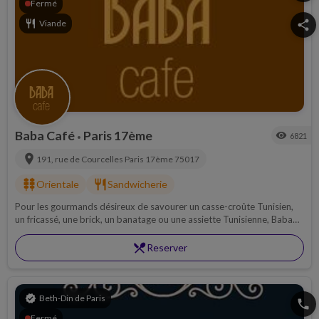
Fermé
restaurant
Viande
share
Baba Café
Paris 17ème
visibility
6821
•
location_on
191, rue de Courcelles
Paris 17ème
75017
kebab_dining
restaurant
Orientale
Sandwicherie
Pour les gourmands désireux de savourer un casse-croûte Tunisien,
un fricassé, une brick, un banatage ou une assiette Tunisienne, Baba
Café est fait pour vous !
restaurant_menu
Reserver
verified
Beth-Din de Paris
phone
Fermé