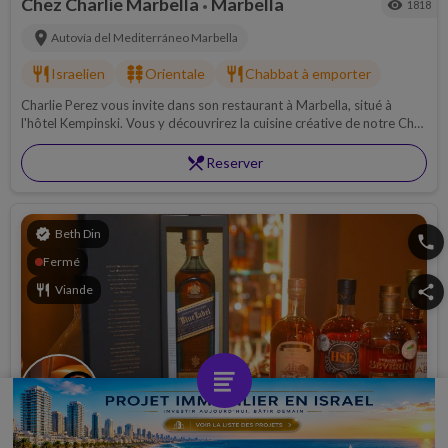
Chez Charlie Marbella
Marbella
visibility
1818
•
location_on
Autovía del Mediterráneo
Marbella
restaurant
kebab_dining
restaurant
Israelien
Orientale
Chabbat à emporter
Charlie Perez vous invite dans son restaurant à Marbella, situé à
l'hôtel Kempinski. Vous y découvrirez la cuisine créative de notre Chef.
Ainsi que des chabbat à emporter. (uniquement sur réservation)
restaurant_menu
Reserver
verified
Beth Din
phone
Fermé
restaurant
Viande
share
Le Cercle K ( Club privé ) sur réservati
Paris
•