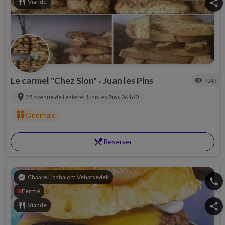
restaurant
Viande
share
Le carmel "Chez Sion"
Juan les Pins
visibility
7243
•
location_on
25 avenue de l'esterel
Juan les Pins
06160
kebab_dining
Orientale
restaurant_menu
Reserver
verified
Chaare Hashalom Vehatsedek
phone
Fermé
restaurant
Viande
share