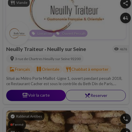
restaurant
Viande
share
delivery_dining
Livraison
Ouvert Pessah
local_offer
local_offer
Neuilly Traiteur
Neuilly sur Seine
visibility
4676
•
location_on
3 rue de Chartres
Neuilly sur Seine
92200
dinner_dining
kebab_dining
restaurant
Français
Orientale
Chabbat à emporter
Situé au Métro Porte Maillot -Ligne 1, ouvert pendant pessah 2018,
ce Restaurant Cacher est sous le contrôle du Beth Din de Paris,
Viande, Livraison à domicile
set_meal
Voir la carte
restaurant_menu
Reserver
verified
Rabbinat Antibes
phone
Fermé