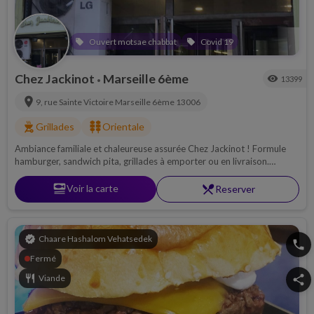
Ouvert motsae chabbat
Covid 19
local_offer
local_offer
Chez Jackinot
Marseille 6ème
visibility
13399
•
location_on
9, rue Sainte Victoire
Marseille 6ème
13006
outdoor_grill
kebab_dining
Grillades
Orientale
Ambiance familiale et chaleureuse assurée Chez Jackinot ! Formule
hamburger, sandwich pita, grillades à emporter ou en livraison.
Chabbat à emporter.
set_meal
Voir la carte
restaurant_menu
Reserver
verified
Chaare Hashalom Vehatsedek
phone
Fermé
restaurant
Viande
share