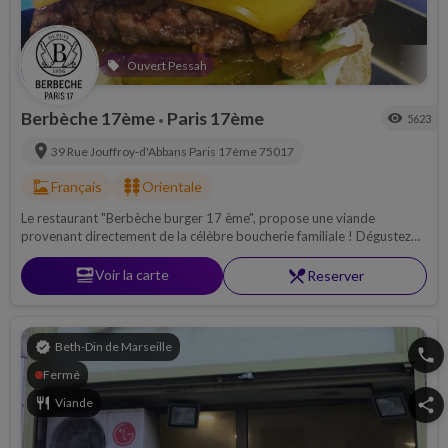
Ouvert Pessah
local_offer
Berbèche 17ème
Paris 17ème
visibility
5623
•
location_on
39 Rue Jouffroy-d'Abbans
Paris 17ème
75017
dinner_dining
kebab_dining
Français
Orientale
Le restaurant "Berbèche burger 17 ème", propose une viande
provenant directement de la célèbre boucherie familiale ! Dégustez
des mets incroyables au coeur d'une déco inspirée des authentiques
bistrots parisiens.
set_meal
Voir la carte
restaurant_menu
Reserver
verified
Beth-Din de Marseille
phone
Fermé
restaurant
Viande
share