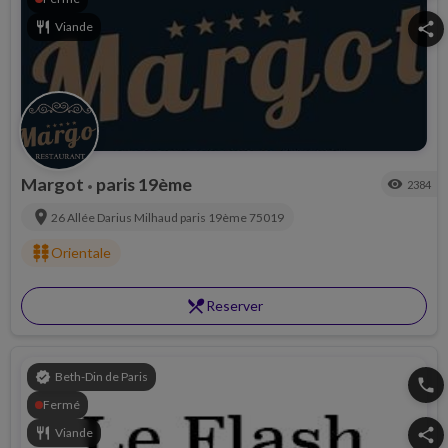
restaurant
Viande
share
Margot
paris 19ème
visibility
2384
•
location_on
26 Allée Darius Milhaud
paris 19ème
75019
kebab_dining
Orientale
restaurant_menu
Reserver
verified
Beth-Din de Paris
phone
Fermé
restaurant
Viande
share