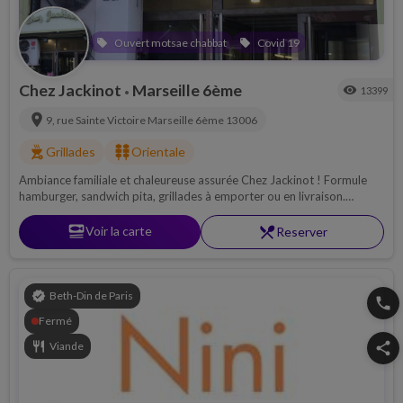
Ouvert motsae chabbat
Covid 19
local_offer
local_offer
Chez Jackinot
Marseille 6ème
visibility
13399
•
location_on
9, rue Sainte Victoire
Marseille 6ème
13006
outdoor_grill
kebab_dining
Grillades
Orientale
Ambiance familiale et chaleureuse assurée Chez Jackinot ! Formule
hamburger, sandwich pita, grillades à emporter ou en livraison.
Chabbat à emporter.
set_meal
Voir la carte
restaurant_menu
Reserver
verified
Beth-Din de Paris
phone
Fermé
restaurant
Viande
share