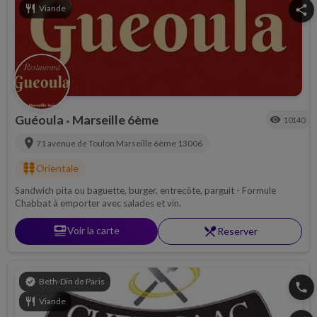
restaurant
Viande
share
Guéoula
Marseille 6ème
visibility
10140
•
location_on
71 avenue de Toulon
Marseille 6ème
13006
kebab_dining
Orientale
Sandwich pita ou baguette, burger, entrecôte, parguit - Formule
Chabbat à emporter avec salades et vin.
set_meal
Voir la carte
restaurant_menu
Reserver
verified
Beth-Din de Paris
phone
restaurant
Viande