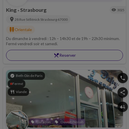
King
Strasbourg
visibility
3025
•
location_on
28 Rue Séllénick
Strasbourg
67000
kebab_dining
Orientale
Du dimanche à vendredi : 12h – 14h30 et de 19h – 22h30 minimum.
Fermé vendredi soir et samedi.
restaurant_menu
Reserver
verified
Beth-Din de Paris
phone
Fermé
restaurant
Viande
share
delivery_dining
Livraison
Ouvert Pessah
local_offer
local_offer