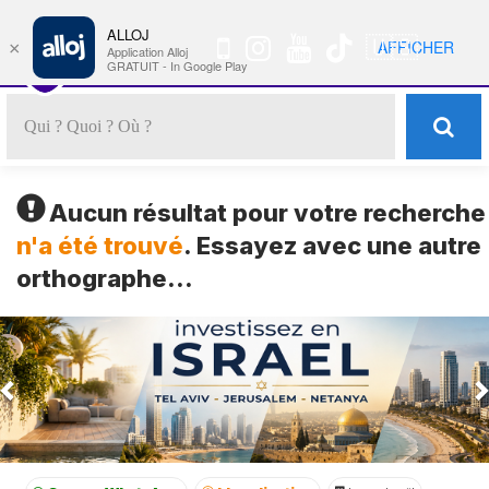
ALLOJ
MENU
🇺🇸
AFFICHER
×
Nav
Application Alloj
GRATUIT - In Google Play
Aucun résultat pour votre recherche
n'a été trouvé
. Essayez avec une autre
orthographe...
Previous