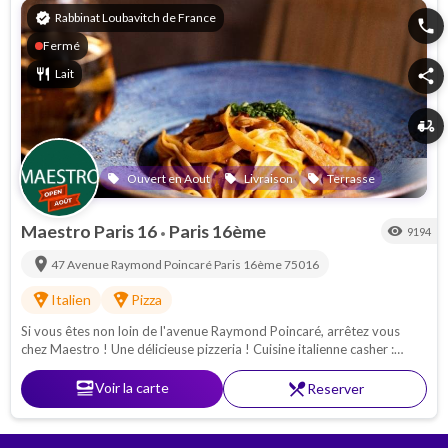
verified
Rabbinat Loubavitch de France
phone
Fermé
restaurant
Lait
share
delivery_dining
Ouvert en Aout
Livraison
Terrasse
local_offer
local_offer
local_offer
Maestro Paris 16
Paris 16ème
visibility
9194
•
location_on
47 Avenue Raymond Poincaré
Paris 16ème
75016
local_pizza
local_pizza
Italien
Pizza
Si vous êtes non loin de l'avenue Raymond Poincaré, arrêtez vous
chez Maestro ! Une délicieuse pizzeria ! Cuisine italienne casher :
Pâtes - pizzas - antipasti. Proche de la Porte Maillot
set_meal
Voir la carte
restaurant_menu
Reserver