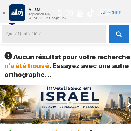
ALLOJ
MENU
🇺🇸
AFFICHER
×
Nav
Application Alloj
GRATUIT - In Google Play
Aucun résultat pour votre recherche
n'a été trouvé
. Essayez avec une autre
orthographe...
Previous