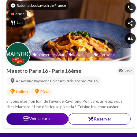
verified
Rabbinat Loubavitch de France
phone
Fermé
restaurant
Lait
share
delivery_dining
Ouvert en Aout
Livraison
Terrasse
local_offer
local_offer
local_offer
Maestro Paris 16
Paris 16ème
visibility
9197
•
location_on
47 Avenue Raymond Poincaré
Paris 16ème
75016
local_pizza
local_pizza
Italien
Pizza
Si vous êtes non loin de l'avenue Raymond Poincaré, arrêtez vous
chez Maestro ! Une délicieuse pizzeria ! Cuisine italienne casher :
Pâtes - pizzas - antipasti. Proche de la Porte Maillot
set_meal
Voir la carte
restaurant_menu
Reserver