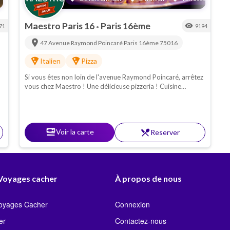
Maestro Paris 16
Paris 16ème
visibility
71
9194
•
location_on
47 Avenue Raymond Poincaré
Paris 16ème
75016
local_pizza
local_pizza
Italien
Pizza
Si vous êtes non loin de l'avenue Raymond Poincaré, arrêtez
vous chez Maestro ! Une délicieuse pizzeria ! Cuisine
italienne casher : Pâtes - pizzas - antipasti. Proche de la
Porte Maillot
set_meal
Voir la carte
restaurant_menu
Reserver
 Voyages cacher
À propos de nous
Voyages Cacher
Connexion
er
Contactez-nous