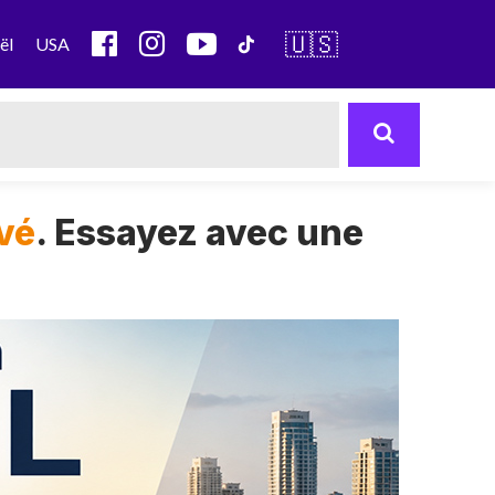
🇺🇸
ël
USA
uvé
. Essayez avec une
Next