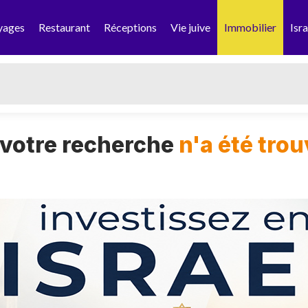
yages
Restaurant
Réceptions
Vie juive
Immobilier
Isra
 votre recherche
n'a été tro