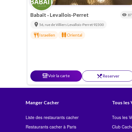
Babaït
Levallois-Perret
visibility
87
•
location_on
56, rue de Villiers
Levallois-Perret
92300
restaurant
kebab_dining
Israelien
Oriental
set_meal
Voir la carte
restaurant_menu
Reserver
Manger Cacher
Tous les
Liste des restaurants cacher
Tous les 
Restaurants cacher à Paris
Club Cach