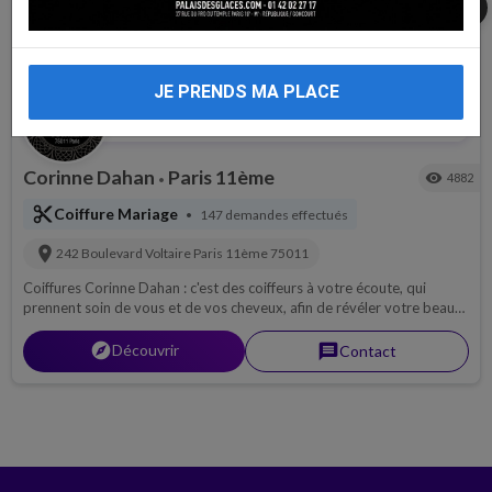
share
JE PRENDS MA PLACE
Oriental
Rabbinat Loubavitch
Cheveux Long
local_offer
local_offer
local_offer
local_offer
Corinne Dahan
Paris 11ème
visibility
4882
•
content_cut
Coiffure Mariage
147 demandes effectués
•
location_on
242 Boulevard Voltaire
Paris 11ème
75011
Coiffures Corinne Dahan : c'est des coiffeurs à votre écoute, qui
prennent soin de vous et de vos cheveux, afin de révéler votre beauté
tout en respectant votre personnalité.
explorer
Découvrir
message
Contact