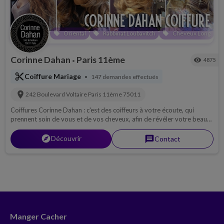
Oriental
Rabbinat Loubavitch
Cheveux Long
local_offer
local_offer
local_offer
local_offer
Corinne Dahan
Paris 11ème
visibility
4875
•
content_cut
Coiffure Mariage
147 demandes effectués
•
location_on
242 Boulevard Voltaire
Paris 11ème
75011
Coiffures Corinne Dahan : c'est des coiffeurs à votre écoute, qui
prennent soin de vous et de vos cheveux, afin de révéler votre beauté
tout en respectant votre personnalité.
explorer
Découvrir
message
Contact
Manger Cacher