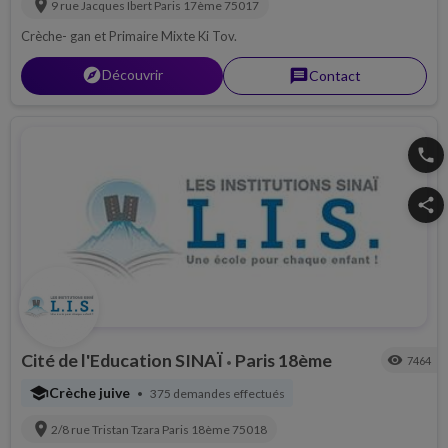
location_on
9 rue Jacques Ibert
Paris 17ème
75017
Crèche- gan et Primaire Mixte Ki Tov.
explorer
Découvrir
message
Contact
phone
share
Cité de l'Education SINAÏ
Paris 18ème
visibility
7464
•
school
Crèche juive
375 demandes effectués
•
location_on
2/8 rue Tristan Tzara
Paris 18ème
75018