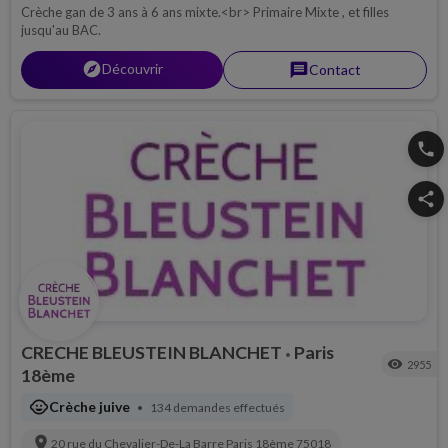
Crèche gan de 3 ans à 6 ans mixte.<br> Primaire Mixte , et filles
jusqu'au BAC.
explorer
Découvrir
message
Contact
phone
share
CRECHE BLEUSTEIN BLANCHET
Paris
•
visibility
2955
18ème
child_care
Crèche juive
134 demandes effectués
•
location_on
20 rue du Chevalier-De-La Barre
Paris 18ème
75018