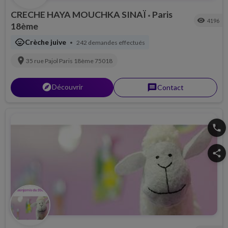
CRECHE HAYA MOUCHKA SINAÏ
Paris
•
visibility
4196
18ème
child_care
Crèche juive
242 demandes effectués
•
location_on
35 rue Pajol
Paris 18ème
75018
explorer
Découvrir
message
Contact
phone
share