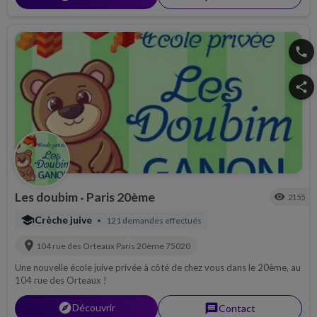
phone
share
Les doubim
Paris 20ème
visibility
2155
•
school
Crèche juive
121 demandes effectués
•
location_on
104 rue des Orteaux
Paris 20ème
75020
Une nouvelle école juive privée à côté de chez vous dans le 20ème, au
104 rue des Orteaux !
explorer
Découvrir
message
Contact