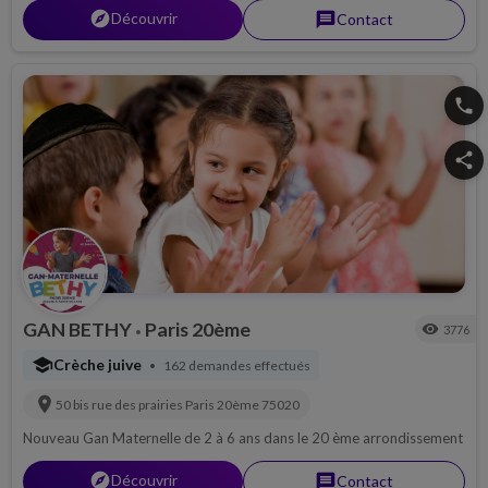
explorer
Découvrir
message
Contact
phone
share
GAN BETHY
Paris 20ème
visibility
3776
•
school
Crèche juive
162 demandes effectués
•
location_on
50 bis rue des prairies
Paris 20ème
75020
Nouveau Gan Maternelle de 2 à 6 ans dans le 20 ème arrondissement
explorer
Découvrir
message
Contact