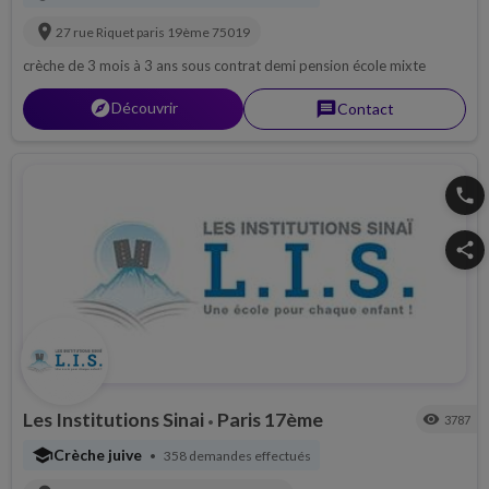
location_on
27 rue Riquet
paris 19ème
75019
crèche de 3 mois à 3 ans sous contrat demi pension école mixte
explorer
Découvrir
message
Contact
phone
share
Les Institutions Sinai
Paris 17ème
visibility
3787
•
school
Crèche juive
358 demandes effectués
•