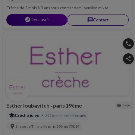
Crèche de 2 mois à 3 ans sous contrat demi pension mixte
explorer
Découvrir
message
Contact
phone
share
Esther loubavitch
paris 19ème
visibility
3899
•
school
Crèche juive
297 demandes effectués
•
location_on
14 rue de Thionville
paris 19ème
75019