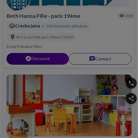
Beth Hanna Fille
paris 19ème
visibility
4130
•
child_care
Crèche juive
230 demandes effectués
•
location_on
49-51 rue Petit
paris 19ème
75019
Ecole Primaire Filles
explorer
Découvrir
message
Contact
phone
share