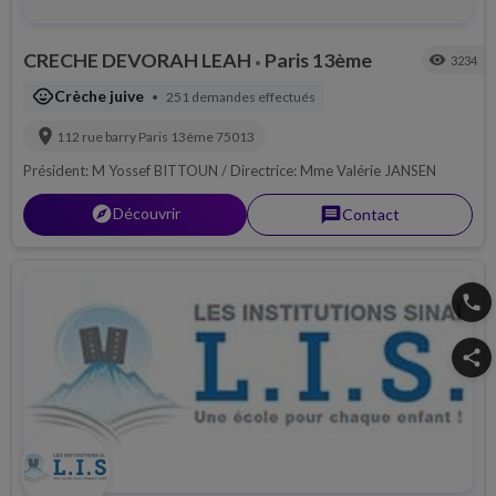
CRECHE DEVORAH LEAH
Paris 13ème
visibility
3234
•
child_care
Crèche juive
251 demandes effectués
•
location_on
112 rue barry
Paris 13ème
75013
Président: M Yossef BITTOUN / Directrice: Mme Valérie JANSEN
explorer
Découvrir
message
Contact
phone
share