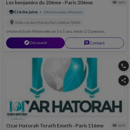
Les benjamins du 20ème
Paris 20ème
visibility
3470
•
school
Crèche juive
290 demandes effectués
•
location_on
50 bis rue des Prairies
Paris 20ème
75020
creche et Ecole Maternelle de 3 à 5 ans, mixte 1/2 pension.
explorer
Découvrir
message
Contact
phone
share
Ozar Hatorah Torath Emeth
Paris 11ème
visibility
2474
•