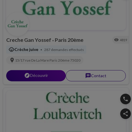
Creche Gan Yossef
Paris 20ème
visibility
4819
•
child_care
Crèche juive
287 demandes effectués
•
location_on
15/17 rue De La Mare
Paris 20ème
75020
explorer
Découvrir
message
Contact
phone
share