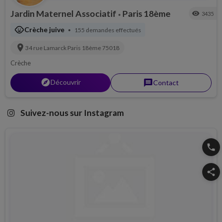
Jardin Maternel Associatif
Paris 18ème
visibility
3435
•
child_care
Crèche juive
155 demandes effectués
•
location_on
34 rue Lamarck
Paris 18ème
75018
Crèche
explorer
Découvrir
message
Contact
Suivez-nous sur Instagram
phone
share