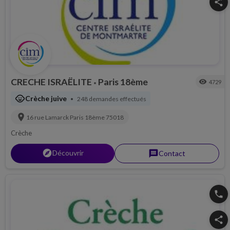
share
CRECHE ISRAËLITE
Paris 18ème
visibility
4729
•
child_care
Crèche juive
248 demandes effectués
•
location_on
16 rue Lamarck
Paris 18ème
75018
Crèche
explorer
Découvrir
message
Contact
phone
share