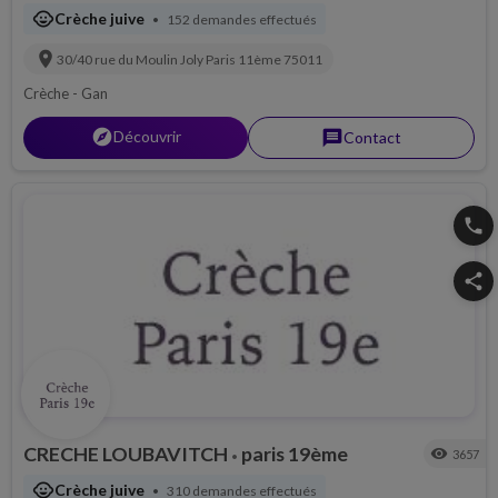
child_care
Crèche juive
152 demandes effectués
•
location_on
30/40 rue du Moulin Joly
Paris 11ème
75011
Crèche - Gan
explorer
Découvrir
message
Contact
phone
share
CRECHE LOUBAVITCH
paris 19ème
visibility
3657
•
child_care
Crèche juive
310 demandes effectués
•