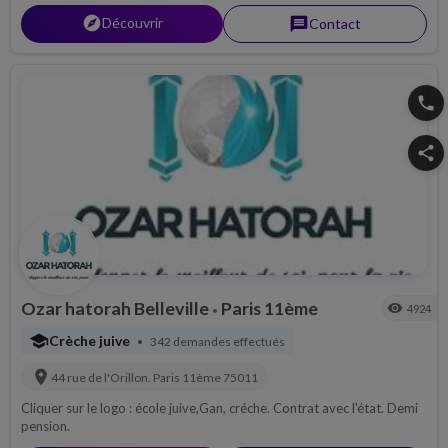
explorer
Découvrir
message
Contact
phone
share
Ozar hatorah Belleville
Paris 11ème
visibility
4924
•
school
Crèche juive
342 demandes effectués
•
location_on
44 rue de l'Orillon.
Paris 11ème
75011
Cliquer sur le logo : école juive,Gan, créche. Contrat avec l'état. Demi
pension.