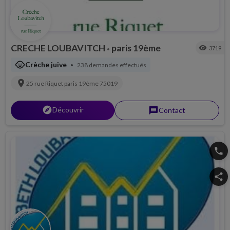
CRECHE LOUBAVITCH
paris 19ème
visibility
3719
•
child_care
Crèche juive
238 demandes effectués
•
location_on
25 rue Riquet
paris 19ème
75019
explorer
Découvrir
message
Contact
phone
share