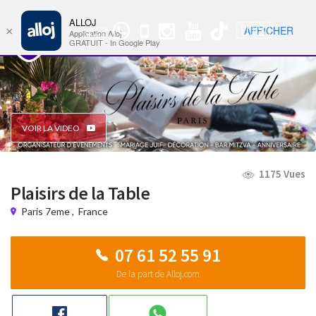
ALLOJ
MENU
🇺🇸
AFFICHER
×
Groupe
Nav
Application Alloj
WhatsApp
GRATUIT - In Google Play
VOIR LA VIDEO
1175 Vues
Plaisirs de la Table
Paris 7eme
,
France
07 61 52 55 91
De la part de Alloj.com