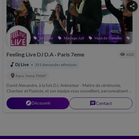
share
pas cher
Mariage Juif
Haut de Gamme
Bar
local_offer
local_offer
local_offer
local_offer
Feeling Live DJ D.A
Paris 7eme
visibility
6332
•
music_note
Dj Live
331 demandes effectués
•
location_on
Paris 7eme
75007
David Alexandre, à la fois DJ, Animateur - Maitre de cérémonie,
Chanteur et Pianiste, et son équipe vous conseillent, personnalisent et
réalisent tous vos événements avec une énergie et une passion hors
du commun.
explorer
Découvrir
message
Contact