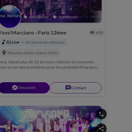
ké
Mariage Juif
Bar Mitzvah
local_offer
local_offer
Yossi Marciano
Paris 12ème
visibility
6053
•
music_note
Dj Live
321 demandes effectués
•
location_on
9 Rue Parrot
Paris 12ème
75012
insi, depuis plus de 10 ans nous réalisons et concevons
vec succès des prestations pour les particuliersPourquoi
ouer tant de notes alors qu'il suffit de jouer les meilleures ?
explorer
Découvrir
message
Contact
phone
share