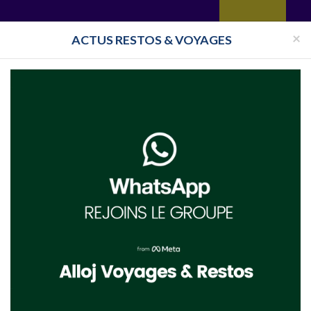
yages
Restaurant
Réceptions
Vie juive
Immobilier
Isra
×
ACTUS RESTOS & VOYAGES