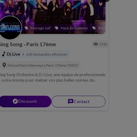
Mariage Juif
Haut de Gamme
Bar Mitzvah
local_offer
local_offer
local_offer
Sing Song
Paris 17ème
visibility
5735
•
music_note
Dj Live
243 demandes effectués
•
location_on
24 rue Pierre Demours
Paris 17ème
75017
ing Song Orchestre & DJ Live, une équipe de professionnels
 votre écoute pour réaliser vos plus belles soirées de
ariages et barmitzvah...
explorer
Découvrir
message
Contact