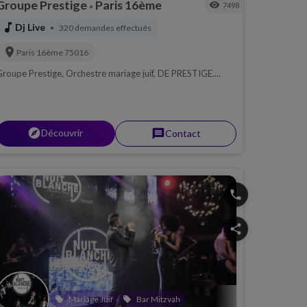
Groupe Prestige
Paris 16ème
visibility
7498
•
music_note
Dj Live
320 demandes effectués
•
location_on
Paris 16ème
75016
roupe Prestige, Orchestre mariage juif, DE PRESTIGE....
explorer
Découvrir
message
Contact
phone
share
Bat Mitzvah
Mariage Juif
Henné
Karaoké
Bar Mitzvah
local_offer
local_offer
local_offer
local_offer
local_offer