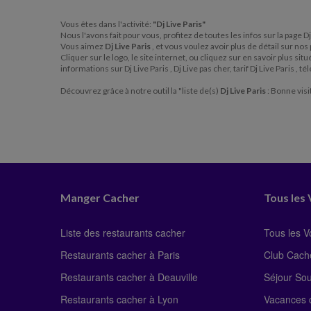
Vous êtes dans l'activité:
"Dj Live Paris"
Nous l'avons fait pour vous, profitez de toutes les infos sur la page Dj
Vous aimez
Dj Live Paris
, et vous voulez avoir plus de détail sur nos 
Cliquer sur le logo, le site internet, ou cliquez sur en savoir plus si
informations sur Dj Live Paris , Dj Live pas cher, tarif Dj Live Paris ,
Découvrez grâce à notre outil la "liste de(s)
Dj Live Paris
: Bonne visi
Manger Cacher
Tous les
Liste des restaurants cacher
Tous les 
Restaurants cacher à Paris
Club Cach
Restaurants cacher à Deauville
Séjour So
Restaurants cacher à Lyon
Vacances c