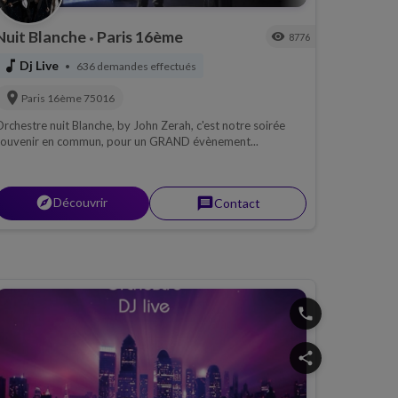
Nuit Blanche
Paris 16ème
visibility
8776
•
music_note
Dj Live
636 demandes effectués
•
location_on
Paris 16ème
75016
rchestre nuit Blanche, by John Zerah, c'est notre soirée
souvenir en commun, pour un GRAND évènement...
explorer
Découvrir
message
Contact
phone
share