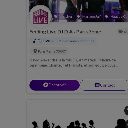
pas cher
Mariage Juif
Haut de G
local_offer
local_offer
local_offer
Feeling Live DJ D.A
Paris 7eme
visibility
63
•
music_note
Dj Live
331 demandes effectués
•
location_on
Paris 7eme
75007
David Alexandre, à la fois DJ, Animateur - Maitre de
cérémonie, Chanteur et Pianiste, et son équipe vous
conseillent, personnalisent et réalisent tous vos événement
avec une énergie et une passion hors du commun.
explorer
Découvrir
message
Contact
p
s