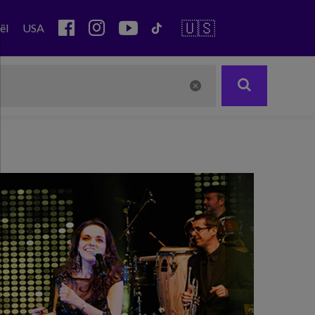
🇺🇸
ël
USA