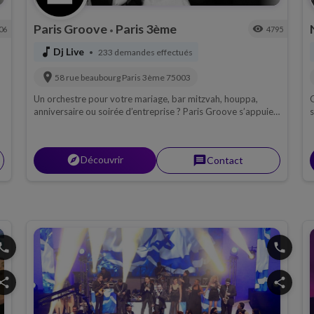
Paris Groove
Paris 3ème
visibility
06
4795
•
music_note
Dj Live
233 demandes effectués
•
location_on
58 rue beaubourg
Paris 3ème
75003
Un orchestre pour votre mariage, bar mitzvah, houppa,
O
anniversaire ou soirée d’entreprise ? Paris Groove s’appuie
sur son expérience, son professionnalisme et sa modernité
pour rendre votre événement unique.
s
explorer
Découvrir
message
Contact
hone
phone
hare
share