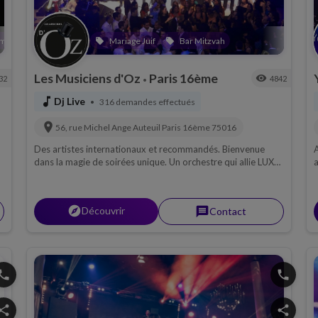
amme
Bar Mitzvah
Mariage Juif
Brit milah
Bat Mitzvah
Bar Mitzvah
Henné
Karao
local_offer
local_offer
local_offer
local_offer
local_offer
local_offer
local_offer
Les Musiciens d'Oz
Paris 16ème
visibility
32
4842
•
music_note
Dj Live
316 demandes effectués
•
location_on
56, rue Michel Ange Auteuil
Paris 16ème
75016
Des artistes internationaux et recommandés. Bienvenue
A
dans la magie de soirées unique. Un orchestre qui allie LUXE
a
s
& AUDACE !
j
explorer
Découvrir
message
Contact
hone
phone
hare
share