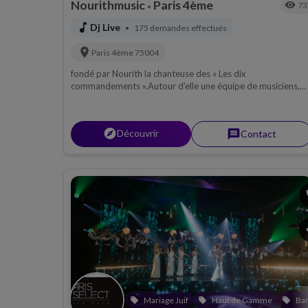
Nourithmusic
Paris 4ème
visibility
73
•
music_note
Dj Live
175 demandes effectués
•
location_on
Paris 4ème
75004
fondé par Nourith la chanteuse des « Les dix
commandements ».Autour d’elle une équipe de musiciens,
chanteurs et techniciens de talent pour animer avec classe,
énergie et charisme tous types d’événements.Merci, Nourit
explorer
Découvrir
message
Contact
p
s
Mariage Juif
Haut de Gamme
Bar
local_offer
local_offer
local_offer