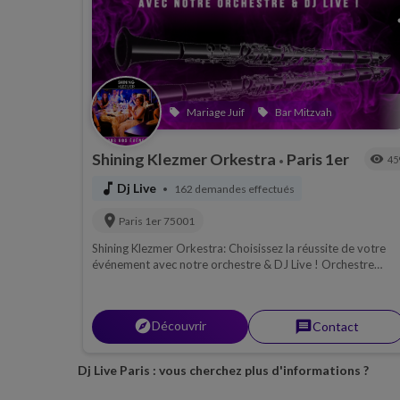
s
Mariage Juif
Bar Mitzvah
local_offer
local_offer
Shining Klezmer Orkestra
Paris 1er
visibility
45
•
music_note
Dj Live
162 demandes effectués
•
location_on
Paris 1er
75001
Shining Klezmer Orkestra: Choisissez la réussite de votre
événement avec notre orchestre & DJ Live ! Orchestre
mariage juif...
explorer
Découvrir
message
Contact
Dj Live Paris : vous cherchez plus d'informations ?