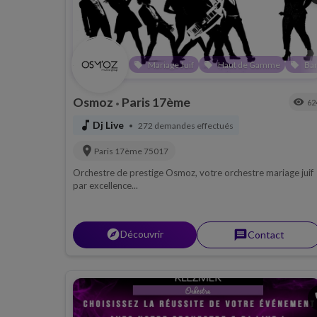
Mariage Juif
Haut de Gamme
Bar
local_offer
local_offer
local_offer
Osmoz
Paris 17ème
visibility
62
•
music_note
Dj Live
272 demandes effectués
•
location_on
Paris 17ème
75017
Orchestre de prestige Osmoz, votre orchestre mariage juif
par excellence...
explorer
Découvrir
message
Contact
p