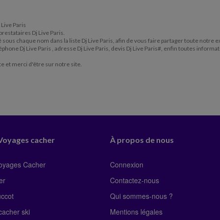
 Live Paris
prestataires Dj Live Paris.
tué sous chaque nom dans la liste Dj Live Paris, afin de vous faire partager toute notre
 téléphone Dj Live Paris , adresse Dj Live Paris, devis Dj Live Paris#, enfin toutes info
te et merci d'être sur notre site.
 Voyages cacher
À propos de nous
Voyages Cacher
Connexion
er
Contactez-nous
uccot
Qui sommes-nous ?
acher ski
Mentions légales