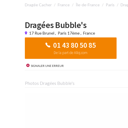
Dragée Cacher
France
Île-de-France
Paris
Dra
Dragées Bubble's
17 Rue Brunel
,
Paris 17ème
,
France
01 43 80 50 85
De la part de Alloj.com
Signaler une erreur
Photos Dragées Bubble's