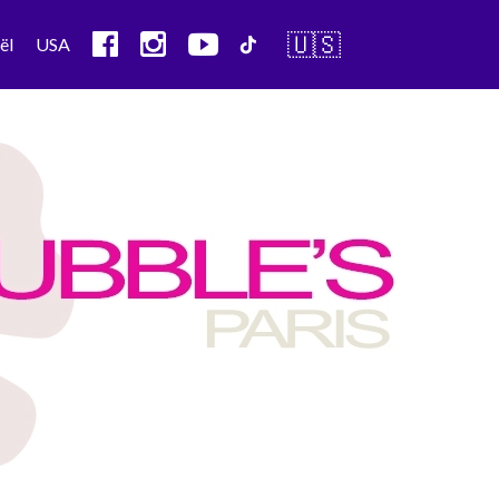
🇺🇸
ël
USA