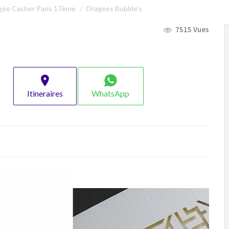
gée Cacher Paris 17ème
Dragées Bubble's
7515 Vues
Itineraires
WhatsApp