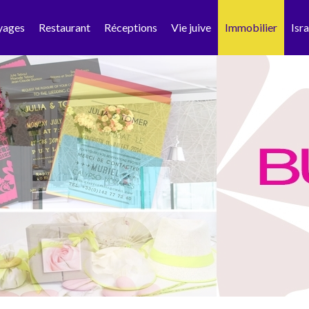
yages
Restaurant
Réceptions
Vie juive
Immobilier
Isra