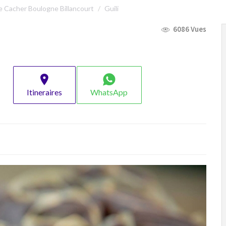
 Cacher Boulogne Billancourt
Guili
6086 Vues
Itineraires
WhatsApp