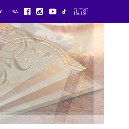
🇺🇸
ël
USA