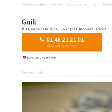
Dragée Cacher
France
Île-de-France
92
Dragée
Guili
41, route de la Reine
,
Boulogne Billancourt
,
France
01 46 21 21 01
De la part de Alloj.com
Signaler une erreur
Photos Guili