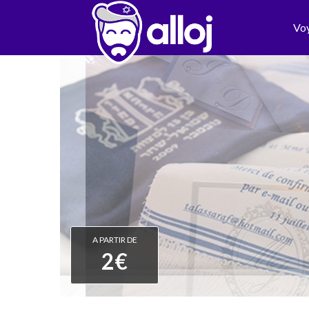
Vo
A PARTIR DE
2€