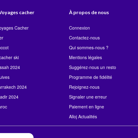
 Voyages cacher
À propos de nous
Voyages Cacher
Connexion
er
Contactez-nous
uccot
Qui sommes-nous ?
acher ski
Mentions légales
ssah 2024
Suggérez-nous un resto
uives
Programme de fidélité
rrakech 2024
Rejoignez-nous
adir 2024
Signaler une erreur
roc
Paiement en ligne
Alloj Actualités