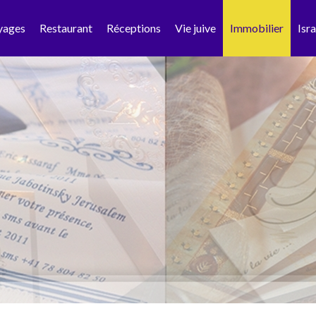
yages
Restaurant
Réceptions
Vie juive
Immobilier
Isra