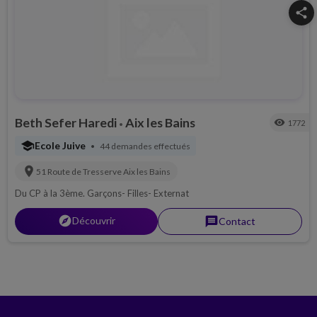
share
Beth Sefer Haredi
Aix les Bains
visibility
1772
•
school
Ecole Juive
44 demandes effectués
•
location_on
51 Route de Tresserve
Aix les Bains
Du CP à la 3ème. Garçons- Filles- Externat
explorer
Découvrir
message
Contact