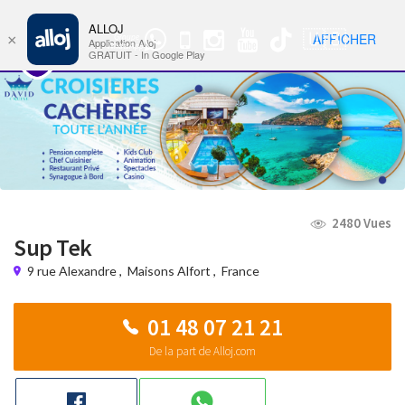
ALLOJ
MENU
🇺🇸
AFFICHER
×
Groupe
Nav
Application Alloj
WhatsApp
GRATUIT - In Google Play
2480 Vues
Sup Tek
9 rue Alexandre
,
Maisons Alfort
,
France
01 48 07 21 21
De la part de Alloj.com