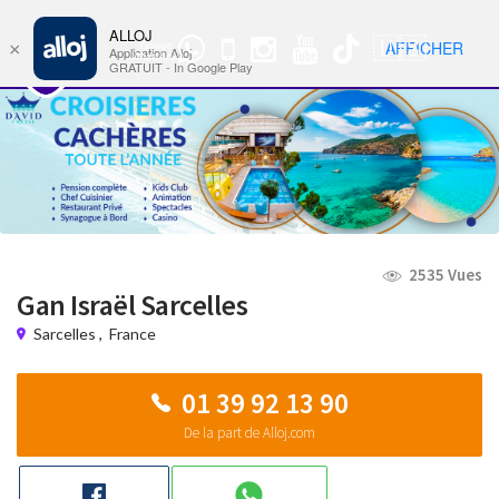
ALLOJ
MENU
🇺🇸
AFFICHER
×
Groupe
Nav
Application Alloj
WhatsApp
GRATUIT - In Google Play
2535 Vues
Gan Israël Sarcelles
Sarcelles
,
France
01 39 92 13 90
De la part de Alloj.com