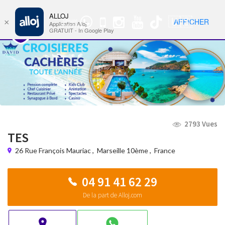
ALLOJ
MENU
🇺🇸
AFFICHER
×
Groupe
Nav
Application Alloj
WhatsApp
GRATUIT - In Google Play
2793 Vues
TES
26 Rue François Mauriac
,
Marseille 10ème
,
France
04 91 41 62 29
De la part de Alloj.com