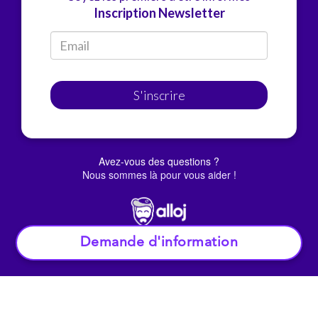
Inscription Newsletter
S'inscrire
Avez-vous des questions ?
Nous sommes là pour vous aider !
Demande d'information
© Alloj.
2022 Tous droits réservés