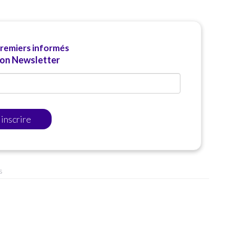
premiers informés
ion Newsletter
'inscrire
s