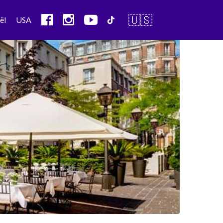
🇺🇸
ël
USA