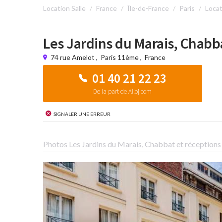
Location Salle
France
Île-de-France
Paris
Locat
Les Jardins du Marais, Chabb
74 rue Amelot
,
Paris 11ème
,
France
01 40 21 22 23
De la part de Alloj.com
Signaler une erreur
Photos Les Jardins du Marais, Chabbat et réceptions