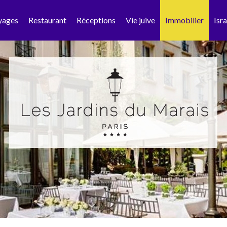
yages
Restaurant
Réceptions
Vie juive
Immobilier
Isra