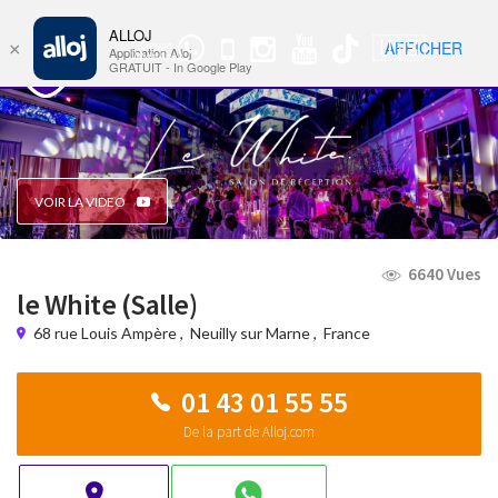
ALLOJ
MENU
🇺🇸
AFFICHER
×
Groupe
Nav
Application Alloj
WhatsApp
GRATUIT - In Google Play
VOIR LA VIDEO
6640 Vues
le White (Salle)
68 rue Louis Ampère
,
Neuilly sur Marne
,
France
01 43 01 55 55
De la part de Alloj.com