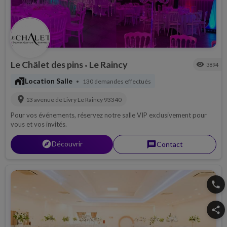
Le Châlet des pins
Le Raincy
visibility
3894
•
maps_home_work
Location Salle
130 demandes effectués
•
location_on
13 avenue de Livry
Le Raincy
93340
Pour vos événements, réservez notre salle VIP exclusivement pour
vous et vos invités.
explorer
Découvrir
message
Contact
phone
share