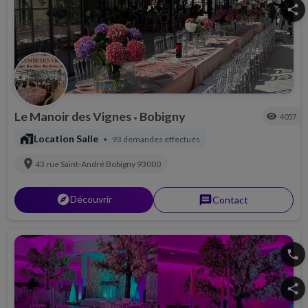
share
Le Manoir des Vignes
Bobigny
visibility
4057
•
maps_home_work
Location Salle
93 demandes effectués
•
location_on
43 rue Saint-André
Bobigny
93000
explorer
Découvrir
message
Contact
phone
share