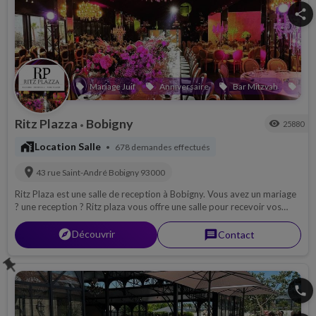
share
Mariage Juif
Anniversaire
Bar Mitzvah
Bat
local_offer
local_offer
local_offer
local_offer
Ritz Plazza
Bobigny
visibility
25880
•
maps_home_work
Location Salle
678 demandes effectués
•
location_on
43 rue Saint-André
Bobigny
93000
Ritz Plaza est une salle de reception à Bobigny. Vous avez un mariage
? une reception ? Ritz plaza vous offre une salle pour recevoir vos
invités dans un cadre chaleureux et somptueux.....
explorer
Découvrir
message
Contact
push_pin
phone