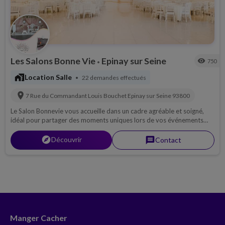
Les Salons Bonne Vie
Epinay sur Seine
visibility
750
•
maps_home_work
Location Salle
22 demandes effectués
•
location_on
7 Rue du Commandant Louis Bouchet
Epinay sur Seine
93800
Le Salon Bonnevie vous accueille dans un cadre agréable et soigné,
idéal pour partager des moments uniques lors de vos événements
pouvant accueillir jusqu'à 250 personnes.
explorer
Découvrir
message
Contact
Manger Cacher