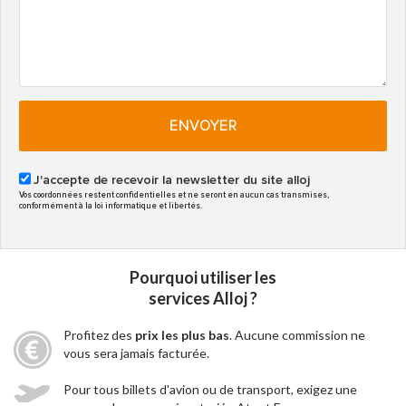
ENVOYER
J'accepte de recevoir la newsletter du site alloj
Vos coordonnées restent confidentielles et ne seront en aucun cas transmises,
conformément à la loi informatique et libertés.
Pourquoi utiliser les
services Alloj ?
Profitez des
prix les plus bas
. Aucune commission ne
vous sera jamais facturée.
Pour tous billets d'avion ou de transport, exigez une