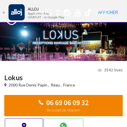
ALLOJ
MENU
🇺🇸
AFFICHER
×
Groupe
Nav
Application Alloj
WhatsApp
GRATUIT - In Google Play
3542 Vues
Lokus
2000 Rue Denis Papin
,
Réau
,
France
06 69 06 09 32
De la part de Alloj.com