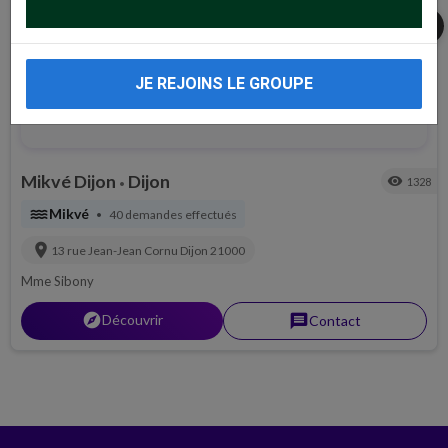
share
JE REJOINS LE GROUPE
Mikvé Dijon
Dijon
visibility
1328
•
water
Mikvé
40 demandes effectués
•
location_on
13 rue Jean-Jean Cornu
Dijon
21000
Mme Sibony
explorer
Découvrir
message
Contact