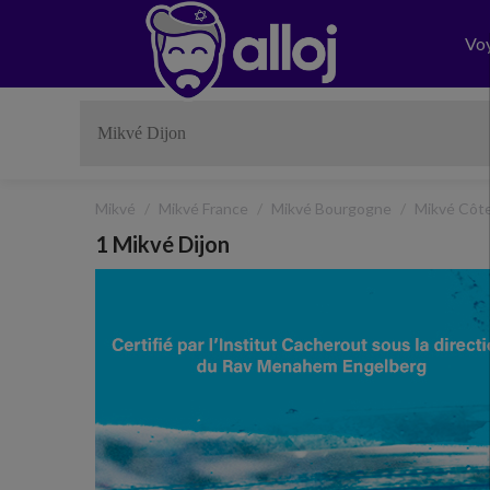
Vo
Mikvé
Mikvé France
Mikvé Bourgogne
Mikvé Côt
1 Mikvé Dijon