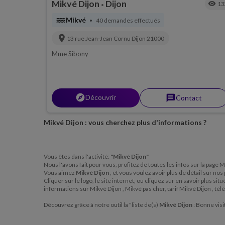
Mikvé Dijon
Dijon
visibility
13
•
water
Mikvé
40 demandes effectués
•
location_on
13 rue Jean-Jean Cornu
Dijon
21000
Mme Sibony
explorer
Découvrir
message
Contact
Mikvé Dijon : vous cherchez plus d'informations ?
Vous êtes dans l'activité:
"Mikvé Dijon"
Nous l'avons fait pour vous, profitez de toutes les infos sur la page 
Vous aimez
Mikvé Dijon
, et vous voulez avoir plus de détail sur nos
Cliquer sur le logo, le site internet, ou cliquez sur en savoir plus s
informations sur Mikvé Dijon , Mikvé pas cher, tarif Mikvé Dijon , t
Découvrez grâce à notre outil la "liste de(s)
Mikvé Dijon
: Bonne visi