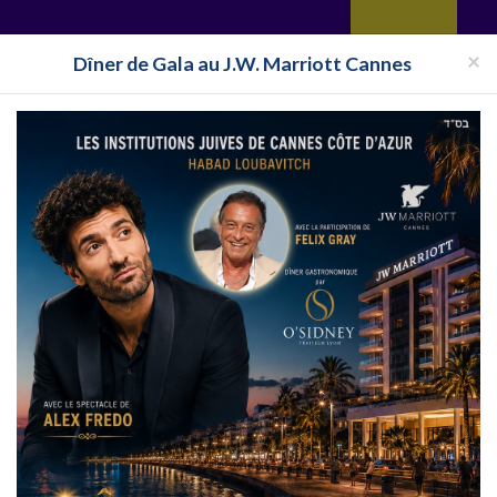
yages
Restaurant
Réceptions
Vie juive
Immobilier
Isra
×
Dîner de Gala au J.W. Marriott Cannes
e-d'Or
Mikvé Dijon