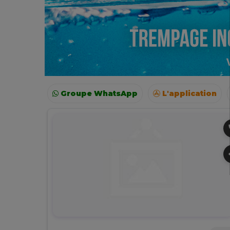
Groupe WhatsApp
L'application
Voyages
Colonies
Resto autour de moi
p
s