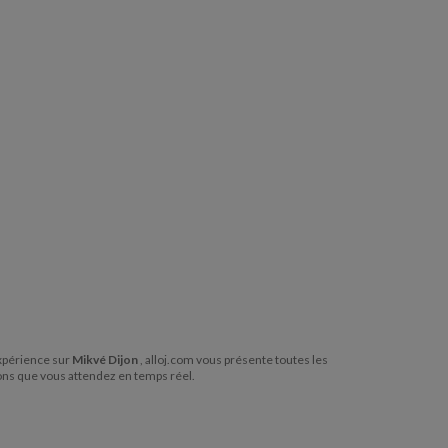
 expérience sur
Mikvé Dijon
, alloj.com vous présente toutes les
ions que vous attendez en temps réel.