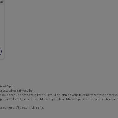
28
Mikvé Dijon
 prestataires Mikvé Dijon.
itué sous chaque nom dans la liste Mikvé Dijon, afin de vous faire partager toute notre
éléphone Mikvé Dijon , adresse Mikvé Dijon, devis Mikvé Dijon#, enfin toutes informat
te et merci d'être sur notre site.