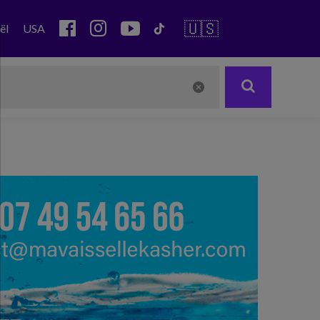
🇺🇸
ël
USA